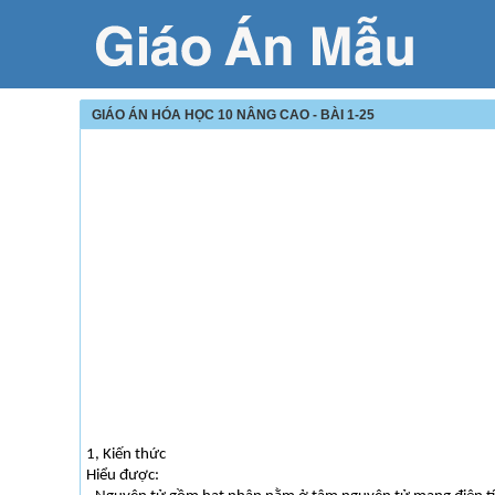
GIÁO ÁN HÓA HỌC 10 NÂNG CAO - BÀI 1-25
1, Kiến thức
Hiểu được: