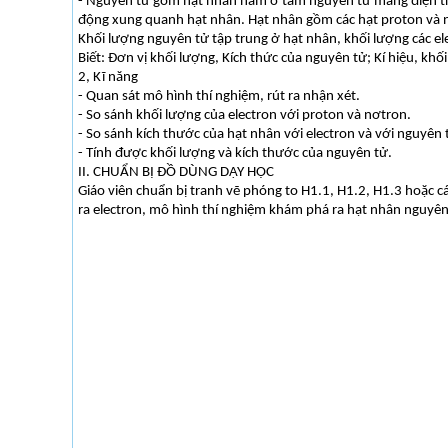
- Nguyên tử gồm hạt nhân nằm ở tâm nguyên tử mang điện tíc
động xung quanh hạt nhân. Hạt nhân gồm các hạt proton và 
Khối lượng nguyên tử tập trung ở hạt nhân, khối lượng các el
Biết: Đơn vị khối lượng, Kích thức của nguyên tử; Kí hiệu, khố
2, Kĩ năng
- Quan sát mô hình thí nghiệm, rút ra nhận xét.
- So sánh khối lượng của electron với proton và nơtron.
- So sánh kích thước của hạt nhân với electron và với nguyên 
- Tính được khối lượng và kích thước của nguyên tử.
II. CHUẨN BỊ ĐỒ DÙNG DẠY HỌC
Giáo viên chuẩn bị tranh vẽ phóng to H1.1, H1.2, H1.3 hoặc 
ra electron, mô hình thí nghiệm khám phá ra hạt nhân nguyên