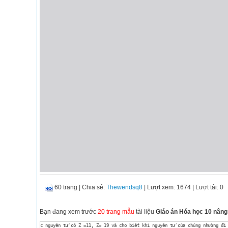
60 trang
|
Chia sẻ:
Thewendsq8
| Lượt xem: 1674
| Lượt tải: 0
Bạn đang xem trước
20 trang mẫu
tài liệu
Giáo án Hóa học 10 nâng 
c nguyên tử có Z =11, Z= 19 và cho biết khi nguyên tử của chúng nhường đi 