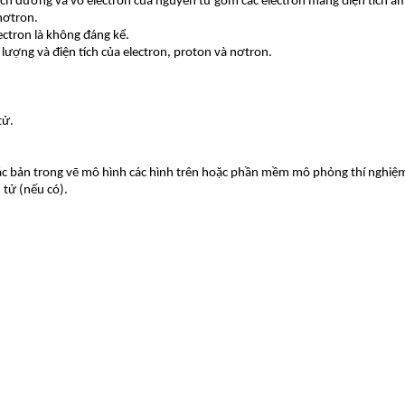
h dương và vỏ electron của nguyên tử gồm các electron mang điện tích â
nơtron.
ectron là không đáng kể.
i lượng và điện tích của electron, proton và nơtron.
tử.
các bản trong vẽ mô hình các hình trên hoặc phần mềm mô phỏng thí nghiệm
 tử (nếu có).