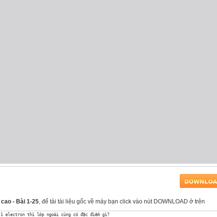
cao - Bài 1-25
, để tải tài liệu gốc về máy bạn click vào nút DOWNLOAD ở trên
1 electron thì lớp ngoài cùng có đặc điểm gì?
