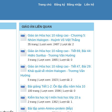
Trang chủ
Đăng ký
Đăng nhập
Liên hệ
GIÁO ÁN LIÊN QUAN
Giáo án Hóa học 10 nâng cao - Chương 5:
Nhóm Halogen - Huỳnh Võ Việt Thắng
35 trang | Lượt xem: 2487 | Lượt tải: 2
Giáo án Hóa học 10 nâng cao - Tiết 69, Bài 44:
Hiđro Sunfua - Trương Văn Hường
3 trang | Lượt xem: 1865 | Lượt tải: 0
Giáo án Hóa học 10 nâng cao - Tiết 47, Bài 29:
Khái quát về nhóm Halogen - Trương Văn
Hường
5 trang | Lượt xem: 1923 | Lượt tải: 2
Bài giảng Tiết 1-2: Ôn tập đầu năm hóa 10
100 trang | Lượt xem: 1596 | Lượt tải: 0
Kiểm tra học kỳ I môn hoá học lớp 10 a
2 trang | Lượt xem: 1362 | Lượt tải: 1
Bài tập amin-Amino-protein (tiếp)