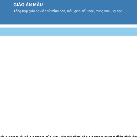
GIÁO ÁN MẪU
Tổng hợp giáo án điện tử mầm non, mẫu giáo, tiểu học, trung học, đại học