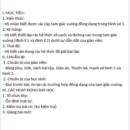
I. MỤC TIÊU:
1. Kiến thức:
- HS nhận biết được các cặp tam giác vuông đồng dạng trong hình vẽ 1.
2. Kỹ Năng:
- HS biết thiết lập các hệ thức về cạnh và đường cao trong tam giác
vuông (định lí 1 và định lí 2) dưới sự dẫn dắt của giáo viên.
3. Thái độ:
- HS biết vận dụng các hệ thức để giải bài tập.
II. CHUẨN BỊ:
1. Chuẩn bị của giáo viên:
- Bảng phụ, SGK, Sách bài tập, Giáo án, Thước kẻ, tranh vẽ hình 1 và
hình 2.
2. Chuẩn bị của học sinh:
- Đọc trước bài, ôn lại các trường hợp đồng dạng của tam giác vuông.
III. CÁC HOẠT ĐỘNG DẠY HỌC:
1. Tổ chức lớp:
- Ổn định trật tự.
2. Kiểm tra bài cũ: (ko kiểm tra)
3. Giảng bài mới: