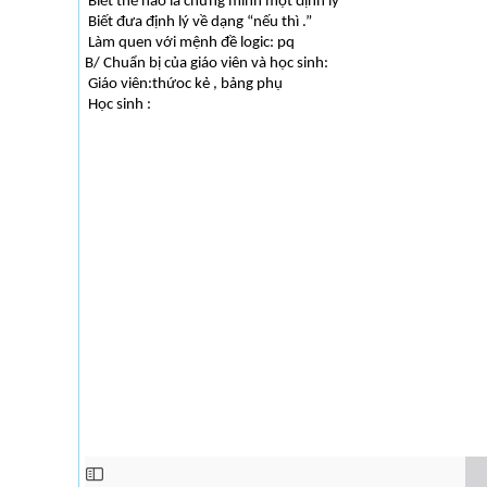
Biết thế nào là chứng minh một định lý
Biết đưa định lý về dạng “nếu thì .”
Làm quen với mệnh đề logic: pq
B/ Chuẩn bị của giáo viên và học sinh:
Giáo viên:thứoc kẻ , bảng phụ
Học sinh :