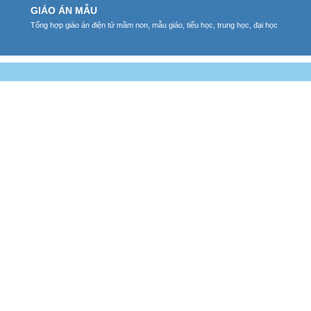
GIÁO ÁN MẪU
Tổng hợp giáo án điện tử mầm non, mẫu giáo, tiểu học, trung học, đại học