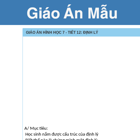
GIÁO ÁN HÌNH HỌC 7 - TIẾT 12: ĐỊNH LÝ
A/ Mục tiêu:
Học sinh nắm được cấu trúc của định lý