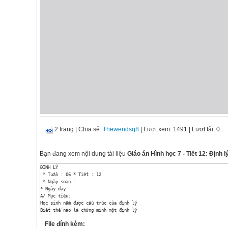
2 trang
|
Chia sẻ:
Thewendsq8
| Lượt xem: 1491
| Lượt tải: 0
Bạn đang xem nội dung tài liệu
Giáo án Hình học 7 - Tiết 12: Định l
ĐỊNH LÝ

 * Tuần : 06 * Tiết : 12

 * Ngày soạn :

* Ngày dạy: 

A/ Mục tiêu:

Học sinh nắm được cấu trúc của định lý

Biết thế nào là chứng minh một định lý

Biết đưa định lý về dạng “nếuthì..”

File đính kèm:
Làm quen với mệnh đề logic: pÞq
