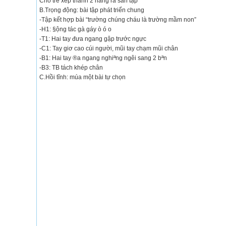
Cho trẻ xếp thành 2 hàng ra sân tập
B.Trọng động: bài tập phát triển chung
-Tập kết hợp bài “trường chúng cháu là trường mầm non”
-H1: §ộng tác gà gáy ò ó o
-T1: Hai tay đưa ngang gập trước ngực
-C1: Tay giơ cao cúi người, mũi tay chạm mũi chân
-B1: Hai tay ®­a ngang nghiªng ng­êi sang 2 bªn
-B3: TB tách khép chân
C.Hồi tĩnh: múa một bài tự chọn