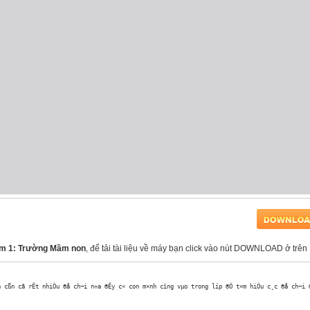
iểm 1: Trường Mầm non
, để tải tài liệu về máy bạn click vào nút DOWNLOAD ở trên
 cßn cã rÊt nhiÒu ®å ch¬i n÷a ®Êy c« con m×nh cïng vµo trong líp ®Ó t×m hiÓu c¸c ®å ch¬i ®