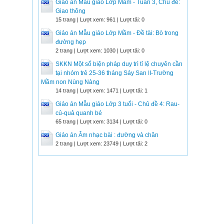
Giáo án Mẫu giáo Lớp Mầm - Tuần 3, Chủ đề:
Giao thông
15 trang | Lượt xem: 961 | Lượt tải: 0
Giáo án Mẫu giáo Lớp Mầm - Đề tài: Bò trong
đường hẹp
2 trang | Lượt xem: 1030 | Lượt tải: 0
SKKN Một số biện pháp duy trì tỉ lệ chuyên cần
tại nhóm trẻ 25-36 tháng Sáy San II-Trường
Mầm non Nùng Nàng
14 trang | Lượt xem: 1471 | Lượt tải: 1
Giáo án Mẫu giáo Lớp 3 tuổi - Chủ đề 4: Rau-
củ-quả quanh bé
65 trang | Lượt xem: 3134 | Lượt tải: 0
Giáo án Âm nhạc bài : đường và chân
2 trang | Lượt xem: 23749 | Lượt tải: 2