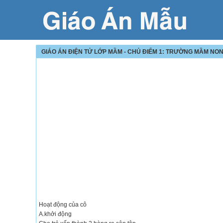
GIÁO ÁN ĐIỆN TỬ LỚP MẦM - CHỦ ĐIỂM 1: TRƯỜNG MẦM NO
Hoạt động của cô
A.khởi động