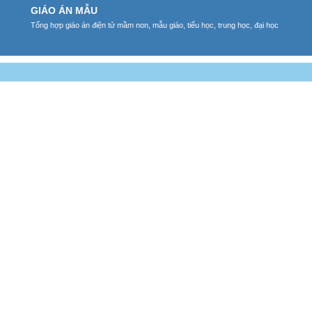
GIÁO ÁN MẪU
Tổng hợp giáo án điện tử mầm non, mẫu giáo, tiểu học, trung học, đại học
N