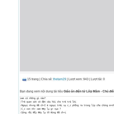
15 trang
|
Chia sẻ:
thetam29
| Lượt xem: 943
| Lượt tải: 0
Bạn đang xem nội dung tài liệu
Giáo án điện tử Lớp Mầm - Chủ đ
xem có những gì nào?

-Trẻ quan sát cô đặt câu hỏi cho trẻ trả lời 

-Ngoµi nh÷ng ®å ch¬I ë ngoµi trêi vµ c¸c phßng ra trong líp cña chóng m×nh
-C¸c con nh× xem ®©y lµ g× nµo ?

-§óng råi ®Êy ®©y lµ tñ ®ùng ®å ch¬i
