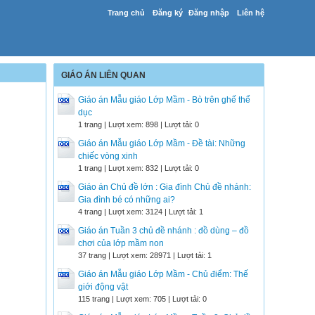
Trang chủ
Đăng ký
Đăng nhập
Liên hệ
GIÁO ÁN LIÊN QUAN
Giáo án Mẫu giáo Lớp Mầm - Bò trên ghế thể
dục
1 trang | Lượt xem: 898 | Lượt tải: 0
Giáo án Mẫu giáo Lớp Mầm - Đề tài: Những
chiếc vòng xinh
1 trang | Lượt xem: 832 | Lượt tải: 0
Giáo án Chủ đề lớn : Gia đình Chủ đề nhánh:
Gia đình bé có những ai?
4 trang | Lượt xem: 3124 | Lượt tải: 1
Giáo án Tuần 3 chủ đề nhánh : đồ dùng – đồ
chơi của lớp mầm non
37 trang | Lượt xem: 28971 | Lượt tải: 1
Giáo án Mẫu giáo Lớp Mầm - Chủ điểm: Thế
giới động vật
115 trang | Lượt xem: 705 | Lượt tải: 0