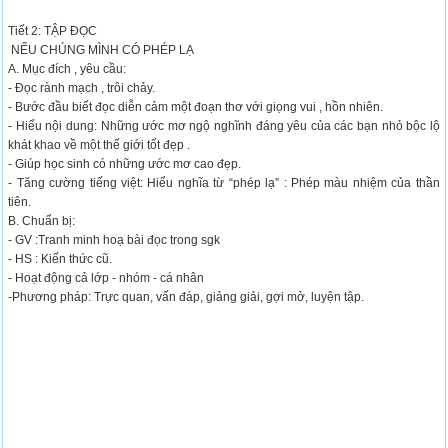
Tiết 2: TẬP ĐỌC
NẾU CHÚNG MÌNH CÓ PHÉP LẠ
A. Mục đích , yêu cầu:
- Đọc rành mạch , trôi chảy.
- Bước đầu biết đọc diễn cảm một đoạn thơ với giọng vui , hồn nhiên.
- Hiểu nội dung: Những ước mơ ngộ nghĩnh đáng yêu của các bạn nhỏ bộc lộ
khát khao về một thế giới tốt đẹp .
- Giúp học sinh có những ước mơ cao đẹp.
- Tăng cường tiếng việt: Hiểu nghĩa từ “phép lạ” : Phép màu nhiệm của thần
tiên.
B. Chuẩn bị:
- GV :Tranh minh hoạ bài đọc trong sgk
- HS : Kiến thức cũ.
- Hoạt động cả lớp - nhóm - cá nhân
-Phương pháp: Trực quan, vấn đáp, giảng giải, gợi mở, luyện tập.