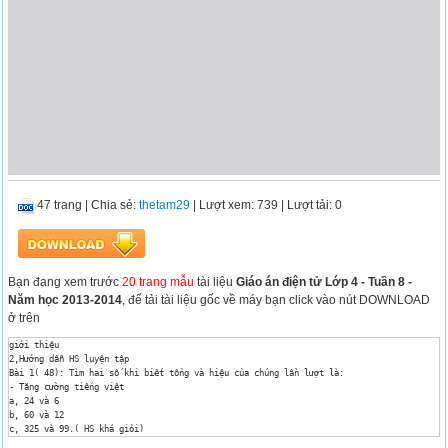
47 trang
|
Chia sẻ:
thetam29
| Lượt xem: 739
| Lượt tải: 0
Bạn đang xem trước
20 trang mẫu
tài liệu
Giáo án điện tử Lớp 4 - Tuần 8 -
Năm học 2013-2014
, để tải tài liệu gốc về máy bạn click vào nút DOWNLOAD
ở trên
giới thiệu

2,Hướng dẫn HS luyện tập 

Bài 1( 48): Tìm hai số khi biết tổng và hiệu của chúng lần lượt là:

- Tăng cường tiếng việt

a, 24 và 6

b, 60 và 12

c, 325 và 99.( HS khá giỏi)

- Chữa bài, nhận xét.
