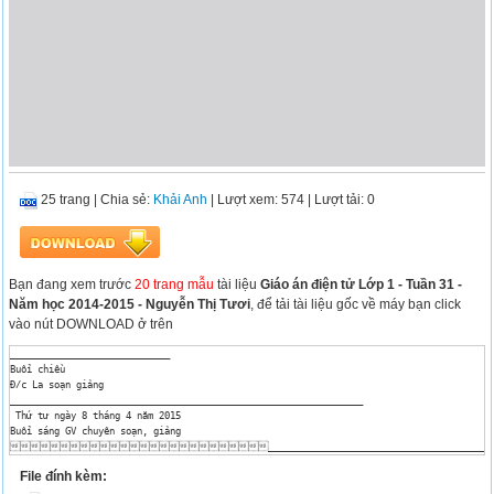
25 trang
|
Chia sẻ:
Khải Anh
| Lượt xem: 574
| Lượt tải: 0
Bạn đang xem trước
20 trang mẫu
tài liệu
Giáo án điện tử Lớp 1 - Tuần 31 -
Năm học 2014-2015 - Nguyễn Thị Tươi
, để tải tài liệu gốc về máy bạn click
vào nút DOWNLOAD ở trên
_____________________________

Buổi chiều

Đ/c La soạn giảng

________________________________________________________________

 Thứ tư ngày 8 tháng 4 năm 2015

Buổi sáng GV chuyên soạn, giảng

__________________________________________
Buổi chiều

File đính kèm:
Tiết 1: CHÍNH TẢ

Ngưỡng cửa
