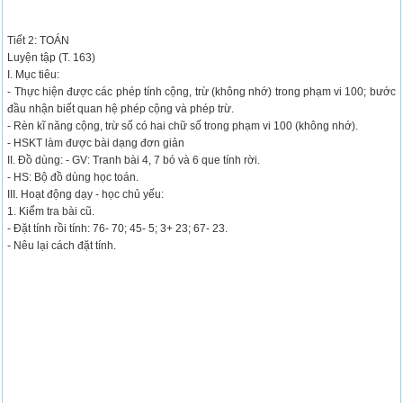
Tiết 2: TOÁN
Luyện tập (T. 163)
I. Mục tiêu:
- Thực hiện được các phép tính cộng, trừ (không nhớ) trong phạm vi 100; bước
đầu nhận biết quan hệ phép cộng và phép trừ.
- Rèn kĩ năng cộng, trừ số có hai chữ số trong phạm vi 100 (không nhớ).
- HSKT làm được bài dạng đơn giản
II. Đồ dùng: - GV: Tranh bài 4, 7 bó và 6 que tính rời.
- HS: Bộ đồ dùng học toán.
III. Hoạt động dạy - học chủ yếu:
1. Kiểm tra bài cũ.
- Đặt tính rồi tính: 76- 70; 45- 5; 3+ 23; 67- 23.
- Nêu lại cách đặt tính.