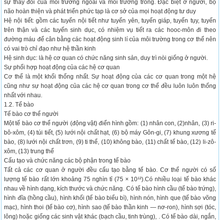
sự thay đổi của môi trường ngoài và môi trường trong. Đặc biệt ở người, bộ
não hoàn thiện và phát triển phức tạp là cơ sở của mọi hoạt động tư duy
Hệ nội tiết: gồm các tuyến nội tiết như tuyến yên, tuyến giáp, tuyến tụy, tuyến
trên thận và các tuyến sinh dục, có nhiệm vụ tiết ra các hooc-môn đi theo
đường máu để cân bằng các hoạt động sinh lí của môi trường trong cơ thể nên
có vai trò chỉ đạo như hệ thần kinh
Hệ sinh dục: là hệ cơ quan có chức năng sinh sản, duy trì nòi giống ở người.
Sự phối hợp hoạt động của các hệ cơ quan
Cơ thể là một khối thống nhất. Sự hoạt động của các cơ quan trong một hệ
cũng như sự hoạt động của các hệ cơ quan trong cơ thể đều luôn luôn thống
nhất với nhau.
1.2. Tế bào
Tế bào cơ thể người
Một tế bào cơ thể người (động vật) điển hình gồm: (1) nhân con, (2)nhân, (3) ri-
bô-xôm, (4) túi tiết, (5) lưới nội chất hạt, (6) bộ máy Gôn-gi, (7) khung xương tế
bào, (8) lưới nội chất trơn, (9) ti thể, (10) không bào, (11) chất tế bào, (12) li-zô-
xôm, (13) trung thể
Cấu tạo và chức năng các bộ phận trong tế bào
Tất cả các cơ quan ở người đều cấu tạo bằng tế bào. Cơ thể người có số
lượng tế bào rất lớn khoảng 75 nghìn tỉ (75 × 10¹²).Có nhiều loại tế bào khác
nhau về hình dạng, kích thước và chức năng. Có tế bào hình cầu (tế bào trứng),
hình đĩa (hồng cầu), hình khối (tế bào biểu bì), hình nón, hình que (tế bào võng
mạc), hình thoi (tế bào cơ), hình sao (tế bào thần kinh — nơ-ron), hình sợi (tóc,
lông) hoặc giống các sinh vật khác (bạch cầu, tinh trùng), . Có tế bào dài, ngắn,