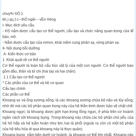
chuyªn ®Ò 1
kh¸i qu¸t c¬ thÓ ng­êi – vËn ®éng
I- Mục đích yêu cầu
- HS nắm được cấu tạo cơ thể người, cấu tạo và chức năng quan trọng của tế
bào, mô.
- Nắm được cấu tạo của nơron, khái niệm cung phản xạ, vòng phản xạ.
II- Nội dung bồi dưỡng
A- Kiến thức cơ bản
1. Khái quát về cơ thể người
Cơ thể người là toàn bộ cấu trúc vật lý của một con người. Cơ thể người bao
gồm đầu, thân và tứ chi (hai tay và hai chân).
1.1 Cấu tạo cơ thể người
* Các phần của cơ thể và hệ cơ quan
Cấu tạo chính
Các phần cơ thể
Khoang sọ và ống xương sống: là các khoang xương chứa bộ não và tủy sống,
nhờ đó mà các bộ phận quan trọng này của hệ thần kinh được bảo vệ chặt chẽ.
Khoang ngực: là khoang được giới hạn trong lồng ngực, ở phía trên cơ hoành
ngăn cách với khoang bụng. Trong khoang này chứa các bộ phận chủ yếu của
hệ hô hấp và hệ tuần hoàn như tim, hai lá phổi (ngoài ra còn có một bộ phận
của hệ tiêu hóa đi qua khoang này là thực quản).
Khoang bụng: nằm bên dưới cơ hoành, là khoang cơ thể lớn nhất. Khoang này