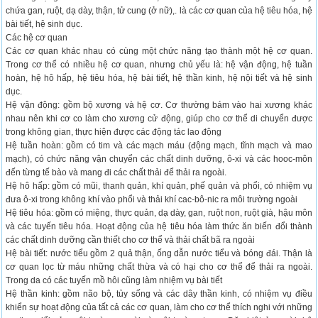
chứa gan, ruột, dạ dày, thận, tử cung (ở nữ),. là các cơ quan của hệ tiêu hóa, hệ
bài tiết, hệ sinh dục.
Các hệ cơ quan
Các cơ quan khác nhau có cùng một chức năng tạo thành một hệ cơ quan.
Trong cơ thể có nhiều hệ cơ quan, nhưng chủ yếu là: hệ vận động, hệ tuần
hoàn, hệ hô hấp, hệ tiêu hóa, hệ bài tiết, hệ thần kinh, hệ nội tiết và hệ sinh
dục.
Hệ vận động: gồm bộ xương và hệ cơ. Cơ thường bám vào hai xương khác
nhau nên khi cơ co làm cho xương cử động, giúp cho cơ thể di chuyển được
trong không gian, thực hiện được các động tác lao động
Hệ tuần hoàn: gồm có tim và các mạch máu (động mạch, tĩnh mạch và mao
mạch), có chức năng vận chuyển các chất dinh dưỡng, ô-xi và các hooc-môn
đến từng tế bào và mang đi các chất thải để thải ra ngoài.
Hệ hô hấp: gồm có mũi, thanh quản, khí quản, phế quản và phổi, có nhiệm vụ
đưa ô-xi trong không khí vào phổi và thải khí cac-bô-nic ra môi trường ngoài
Hệ tiêu hóa: gồm có miệng, thực quản, dạ dày, gan, ruột non, ruột già, hậu môn
và các tuyến tiêu hóa. Hoạt động của hệ tiêu hóa làm thức ăn biến đổi thành
các chất dinh dưỡng cần thiết cho cơ thể và thải chất bã ra ngoài
Hệ bài tiết: nước tiểu gồm 2 quả thận, ống dẫn nước tiểu và bóng đái. Thận là
cơ quan lọc từ máu những chất thừa và có hại cho cơ thể để thải ra ngoài.
Trong da có các tuyến mồ hôi cũng làm nhiệm vụ bài tiết
Hệ thần kinh: gồm não bộ, tủy sống và các dây thần kinh, có nhiệm vụ điều
khiển sự hoạt động của tất cả các cơ quan, làm cho cơ thể thích nghi với những