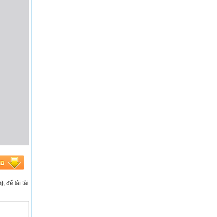
n)
, để tải tài