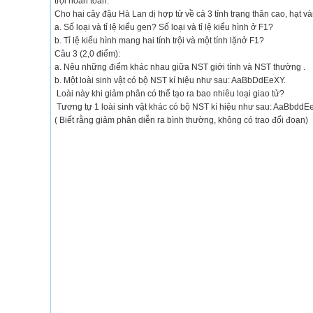
trội hoàn toàn.
Cho hai cây đậu Hà Lan dị hợp tử về cả 3 tính trạng thân cao, hạt vàn
a. Số loại và tỉ lệ kiểu gen? Số loại và tỉ lệ kiểu hình ở F1?
b. Tỉ lệ kiểu hình mang hai tính trội và một tính lặnở F1?
Câu 3 (2,0 điểm):
a. Nêu những điểm khác nhau giữa NST giới tính và NST thường .
b. Một loài sinh vật có bộ NST kí hiệu như sau: AaBbDdEeXY.
Loài này khi giảm phân có thể tạo ra bao nhiêu loại giao tử?
Tương tự 1 loài sinh vật khác có bộ NST kí hiệu như sau: AaBbddEeX
( Biết rằng giảm phân diễn ra bình thường, không có trao đổi đoạn)