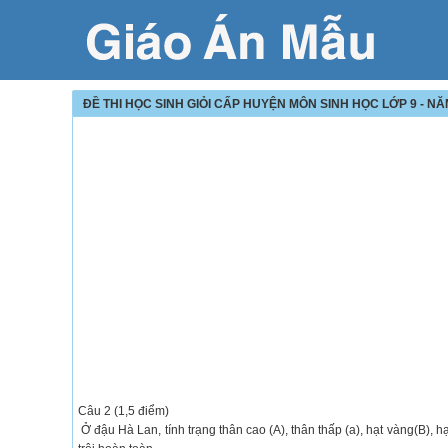
ĐỀ THI HỌC SINH GIỎI CẤP HUYỆN MÔN SINH HỌC LỚP 9 - N
Câu 2 (1,5 điểm)
Ở đậu Hà Lan, tính trạng thân cao (A), thân thấp (a), hạt vàng(B), hạ