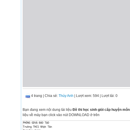
4 trang
|
Chia sẻ:
Thúy Anh
| Lượt xem: 594
| Lượt tải: 0
Bạn đang xem nội dung tài liệu
Đề thi học sinh giỏi cấp huyện mô
liệu về máy bạn click vào nút DOWNLOAD ở trên
PHÒNG GDVÀ ĐÀO TẠO

Trường THCS Nhật Tân
