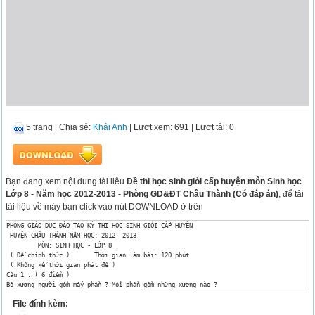
5 trang
|
Chia sẻ:
Khải Anh
| Lượt xem: 691
| Lượt tải: 0
Bạn đang xem nội dung tài liệu
Đề thi học sinh giỏi cấp huyện môn Sinh học
Lớp 8 - Năm học 2012-2013 - Phòng GD&ĐT Châu Thành (Có đáp án)
, để tải
tài liệu về máy bạn click vào nút DOWNLOAD ở trên
PHÒNG GIÁO DỤC-ĐÀO TẠO KỲ THI HỌC SINH GIỎI CẤP HUYỆN

 HUYỆN CHÂU THÀNH NĂM HỌC: 2012- 2013 

 	 MÔN: SINH HỌC - LỚP 8 

 ( Đề chính thức )	 Thời gian làm bài: 120 phút 

 ( Không kể thời gian phát đề )

Câu 1 : ( 6 điểm ) 

Bộ xương người gồm mấy phần ? Mỗi phần gồm những xương nào ?

Những đặc điểm nào của bộ xương người thích nghi với tư thế đứng thẳng và đi bằng 2 chân
File đính kèm:
Câu 2 : ( 3 điểm )

Nêu vai trò của hệ tuần hoàn máu ? 
