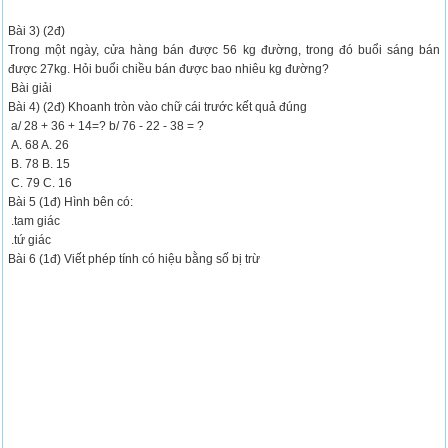
Bài 3) (2đ)
Trong một ngày, cửa hàng bán được 56 kg đường, trong đó buổi sáng bán
được 27kg. Hỏi buổi chiều bán được bao nhiêu kg đường?
Bài giải
Bài 4) (2đ) Khoanh tròn vào chữ cái trước kết quả đúng
a/ 28 + 36 + 14=? b/ 76 - 22 - 38 = ?
A. 68 A. 26
B. 78 B. 15
C. 79 C. 16
Bài 5 (1đ) Hình bên có:
.tam giác
.tứ giác
Bài 6 (1đ) Viết phép tính có hiệu bằng số bị trừ