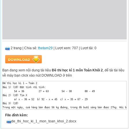
2 trang
|
Chia sẻ:
thetam29
| Lượt xem: 707
| Lượt tải: 0
Bạn đang xem nội dung tài liệu
Đề thi học kì 1 môn Toán Khối 2
, để tải tài liệu
về máy bạn click vào nút DOWNLOAD ở trên
Đề thi học kì 1 – Toán 2

Bài 1) (2đ) Đặt tính rồi tính:

 	54 + 36 	 27 + 63 	 54 - 38 	 88 - 49

Bài 2) (2đ) Tìm X

	a) x - 36 = 52 	b) 92 - x = 45	c) x – 35 = 67 - 29

Bài 3) (2đ) 

Trong một ngày, cửa hàng bán được 56 kg đường, trong đó buổi sáng bán được 27kg. Hỏi buổ
	Bài giải

File đính kèm:
.

Bài 4) (2đ) Khoanh tròn vào chữ cái trước kết quả đúng

de_thi_hoc_ki_1_mon_toan_khoi_2.docx
	a/ 28 + 36 + 14=?	b/ 76 - 22 - 38 = ?

	A. 68	A. 26
