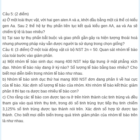
Câu 5: (2 điểm)
a) Ở một loài thực vật, với hai gen alen A và a, khởi đầu bằng một cá thể có kiểu
gen Aa. Sau 2 thế hệ tự thụ phấn liên tục kết quả kiểu gen AA, aa và Aa sẽ
chiếm tỷ lệ là bao nhiêu?
b) Tại sao tự thụ phấn bắt buộc và giao phối gần gây ra hiện tượng thoái hoá
nhưng phương pháp này vẫn được người ta sử dụng trong chọn giống?
Câu 6: (3 điểm) Ở một loài động vật có bộ NST 2n = 50. Quan sát nhóm tế bào
của loài bước vào giảm phân.
a) Một nhóm tế bào sinh dục mang 400 NST kép tập trung ở mặt phẳng xích
đạo. Nhóm tế bào này đang ở kỳ nào? Số lượng tế bào bằng bao nhiêu? Cho
biết mọi diễn biến trong nhóm tế bào như nhau.
b) Nhóm tế bào sinh dục thứ hai mang 800 NST đơn đang phân li về hai cực
của tế bào. Xác định số lượng tế bào của nhóm. Khi nhóm tế bào kết thúc giảm
phân II thì tạo ra được bao nhiêu tế bào con?
c) Cho rằng các tế bào con được tạo ra ở trên hình thành các tinh trùng và đều
tham gia vào quá trình thụ tinh, trong đó số tinh trùng trực tiếp thụ tinh chiếm
3,125% số tinh trùng được tạo thành nói trên. Xác định số hợp tử được tạo
thành. Cho biết mọi diễn biến trong quá trình giảm phân của nhóm tế bào trên
là như nhau.