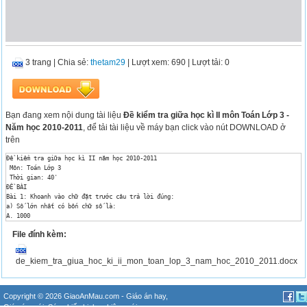
3 trang
|
Chia sẻ:
thetam29
| Lượt xem: 690
| Lượt tải: 0
Bạn đang xem nội dung tài liệu
Đề kiểm tra giữa học kì II môn Toán Lớp 3 -
Năm học 2010-2011
, để tải tài liệu về máy bạn click vào nút DOWNLOAD ở
trên
Đề kiểm tra giữa học kì II năm học 2010-2011

 Môn: Toán Lớp 3 

 Thời gian: 40'

ĐỀ BÀI

Bài 1: Khoanh vào chữ đặt trước câu trả lời đúng:

a) Số lớn nhất có bốn chữ số là: 

A. 1000

B. 9000

File đính kèm:
C. 9990

D. 9999

b) Trong các số: 8756 ; 8765 ; 8675 ; 8576 số lớn nhất là :

de_kiem_tra_giua_hoc_ki_ii_mon_toan_lop_3_nam_hoc_2010_2011.docx
A. 8756

B. 8675

C. 8765

D. 8576

Copyright © 2026 GiaoAnMau.com -
Giáo án hay
,
c) 3m5cm = ? cm
