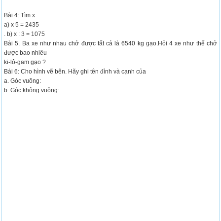
Bài 4: Tìm x
a) x 5 = 2435
. b) x : 3 = 1075
Bài 5. Ba xe như nhau chở được tất cả là 6540 kg gạo.Hỏi 4 xe như thế chở
được bao nhiêu
ki-lô-gam gạo ?
Bài 6: Cho hình vẽ bên. Hãy ghi tên đỉnh và cạnh của
a. Góc vuông:
b. Góc không vuông: