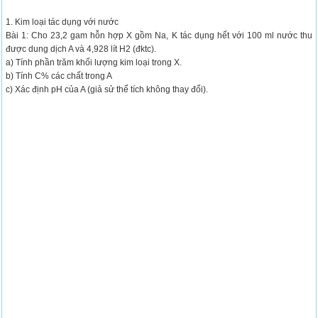
1. Kim loại tác dụng với nước
Bài 1: Cho 23,2 gam hỗn hợp X gồm Na, K tác dụng hết với 100 ml nước thu
được dung dịch A và 4,928 lít H2 (đktc).
a) Tính phần trăm khối lượng kim loại trong X.
b) Tính C% các chất trong A
c) Xác định pH của A (giả sử thể tích không thay đổi).