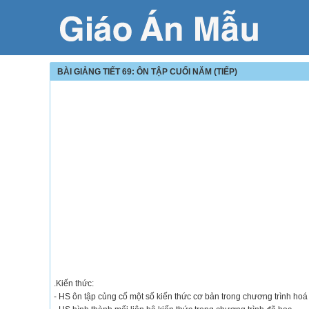
BÀI GIẢNG TIẾT 69: ÔN TẬP CUỐI NĂM (TIẾP)
.Kiến thức:
- HS ôn tập củng cố một số kiến thức cơ bản trong chương trình hoá