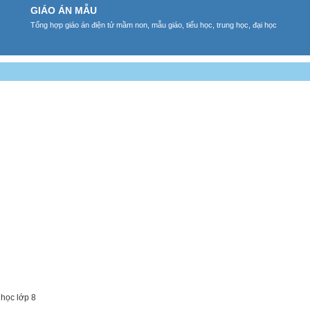
GIÁO ÁN MẪU
Tổng hợp giáo án điện tử mầm non, mẫu giáo, tiểu học, trung học, đại học
 học lớp 8