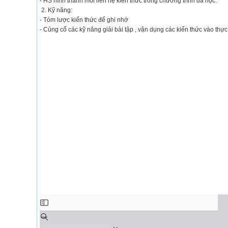
- HS hình thành mối liên hệ kiến thức trong chương trình đã học.
2. Kỹ năng:
- Tóm lược kiến thức để ghi nhớ
- Củng cố các kỹ năng giải bài tập , vận dụng các kiến thức vào thực