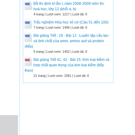
Đề thi định kì lần I, năm 2008-2009 môn thi:
hoá học, lớp 12 (khối a, b)
4 trang | Lượt xem: 1217 | Lượt tải: 0
Trắc nghiệm Hóa học vô cơ (Câu 51 đến 100)
7 trang | Lượt xem: 1456 | Lượt tải: 0
Bài giảng Tiết : 18 - Bài 12 : Luyện tập cấu tạo
và tính chất của amin, amino axit và protein
(tiếp)
5 trang | Lượt xem: 1452 | Lượt tải: 0
Bài giảng Tiết 41, 42 - Bài 25: Kim loại kiềm và
hợp chất quan trọng của kim loại kiềm (tiếp
theo)
21 trang | Lượt xem: 1061 | Lượt tải: 0