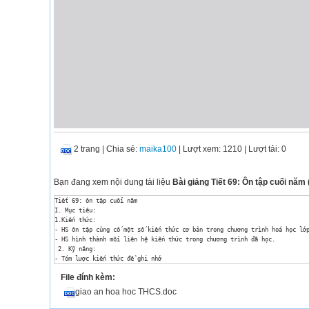
2 trang
|
Chia sẻ:
maika100
| Lượt xem: 1210
| Lượt tải: 0
Bạn đang xem nội dung tài liệu
Bài giảng Tiết 69: Ôn tập cuối năm (
Tiết 69: ôn tập cuối năm

I. Mục tiêu:

1.Kiến thức:

- HS ôn tập củng cố một số kiến thức cơ bản trong chương trình hoá học lớp
- HS hình thành mối liên hệ kiến thức trong chương trình đã học.

 2. Kỹ năng:

- Tóm lược kiến thức để ghi nhớ

- Củng cố các kỹ năng giải bài tập , vận dụng các kiến thức vào thực tế

File đính kèm:
3.Thái độ:

- Giáo dục tính cẩn thận , trình bày khoa học, HS có ý thức tự ôn tập

giao an hoa hoc THCS.doc
II. Chuẩn bị:

Bảng phụ , bảng nhóm, bút dạ.
