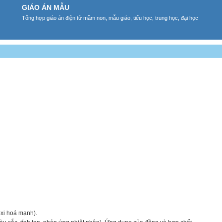
GIÁO ÁN MẪU
Tổng hợp giáo án điện tử mầm non, mẫu giáo, tiểu học, trung học, đại học
 oxi hoá mạnh).