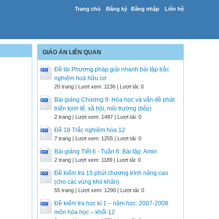
Trang chủ
Đăng ký
Đăng nhập
Liên hệ
GIÁO ÁN LIÊN QUAN
Đề tài Phương pháp giải nhanh bài tập trắc
nghiệm hoá hữu cơ
20 trang | Lượt xem: 1136 | Lượt tải: 0
Bài giảng Chương 9: Hóa học và vấn đề phát
triển kinh tế, xã hội, môi trường (tiếp)
2 trang | Lượt xem: 1487 | Lượt tải: 0
Đề 18 Trắc nghiệm hóa 12
7 trang | Lượt xem: 1255 | Lượt tải: 0
Bài giảng Tiết 6 - Tuần 6: Bài tập: Amin
2 trang | Lượt xem: 1189 | Lượt tải: 0
Đề kiểm tra 15 phút chương trình nâng cao
(cho các vùng khó khăn)
55 trang | Lượt xem: 1290 | Lượt tải: 0
Đề kiểm tra học kì 1 – năm học: 2007-2008.
môn hóa học – khối 12