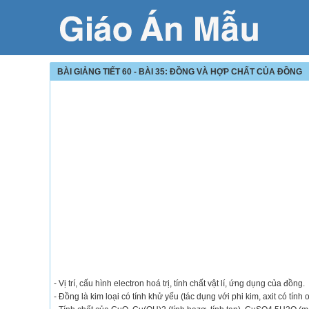
BÀI GIẢNG TIẾT 60 - BÀI 35: ĐỒNG VÀ HỢP CHẤT CỦA ĐỒNG
- Vị trí, cấu hình electron hoá trị, tính chất vật lí, ứng dụng của đồng.
- Đồng là kim loại có tính khử yếu (tác dụng với phi kim, axit có tính