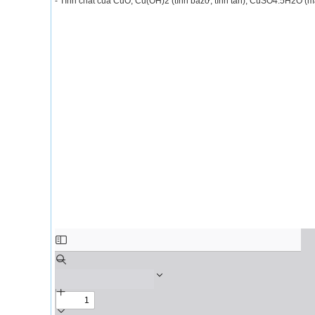
- Tính chất của CuO, Cu(OH)2 (tính bazơ, tính tan), CuSO4.5H2O (m