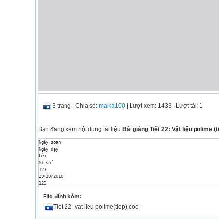
3 trang
|
Chia sẻ:
maika100
| Lượt xem: 1433
| Lượt tải: 1
Bạn đang xem nội dung tài liệu
Bài giảng Tiết 22: Vật liệu polime (t
Ngày soạn

Ngày dạy

Lớp

Sĩ số

12D

29/10/2010

12E

12B

File đính kèm:
Tiết 22: VẬT LIỆU POLIME

 (Tiếp)

Tiet 22- vat lieu polime(tiep).doc
 I. Mục tiêu bài học:

 1. Về kiến thức: HS biết : 
