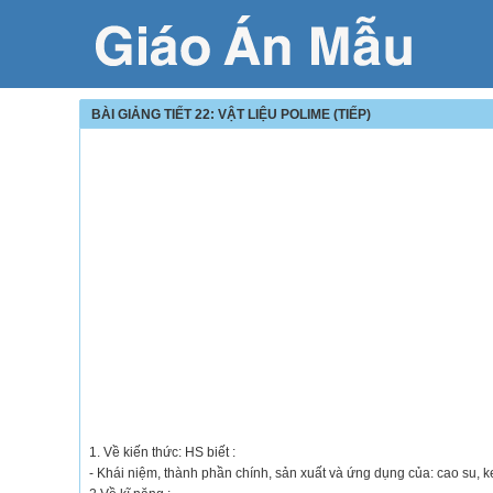
BÀI GIẢNG TIẾT 22: VẬT LIỆU POLIME (TIẾP)
1. Về kiến thức: HS biết :
- Khái niệm, thành phần chính, sản xuất và ứng dụng của: cao su, 