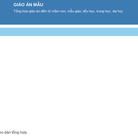
GIÁO ÁN MẪU
Tổng hợp giáo án điện tử mầm non, mẫu giáo, tiểu học, trung học, đại học
keo dán tổng hợp.