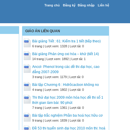
Trang chủ
Đăng ký
Đăng nhập
Liên hệ
GIÁO ÁN LIÊN QUAN
Bài giảng Tiết : 61: Kiểm tra 1 tiết (tiếp theo)
6 trang | Lượt xem: 1328 | Lượt tải: 0
Bài giảng Phản ứng oxi hóa – khử (tiết 14)
14 trang | Lượt xem: 1892 | Lượt tải: 1
Ancol- Phenol trong các đề thi đại học, cao
đẳng 2007-2009
3 trang | Lượt xem: 1179 | Lượt tải: 0
Bài tập Chương 6 : Hiđrôcacbon không no
4 trang | Lượt xem: 1802 | Lượt tải: 0
Thi thử đại học 2009 môn hóa học đề thi số 1
thời gian làm bài: 90 phút
7 trang | Lượt xem: 1361 | Lượt tải: 0
Bài tập trắc nghiệm Phần ba hoá học hữu cơ
9 trang | Lượt xem: 1839 | Lượt tải: 0
Đề 53 thi tuyển sinh đại học 2010 môn thi: hoá