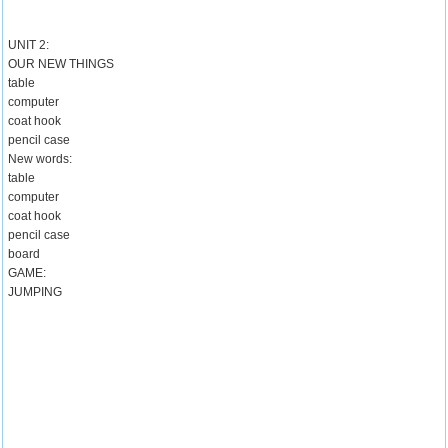
UNIT 2:
OUR NEW THINGS
table
computer
coat hook
pencil case
New words:
table
computer
coat hook
pencil case
board
GAME:
JUMPING