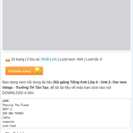
16 trang
|
Chia sẻ:
Nhất Linh
| Lượt xem: 494
| Lượt tải: 0
Bạn đang xem nội dung tài liệu
Bài giảng Tiếng Anh Lớp 4 - Unit 2: Our new
things - Trường TH Tân Tạo
, để tải tài liệu về máy bạn click vào nút
DOWNLOAD ở trên
GAME: 

Passing The Flower 

UNIT 2: 

OUR NEW THINGS 

table 

computer 

coat hook 

pencil case 
