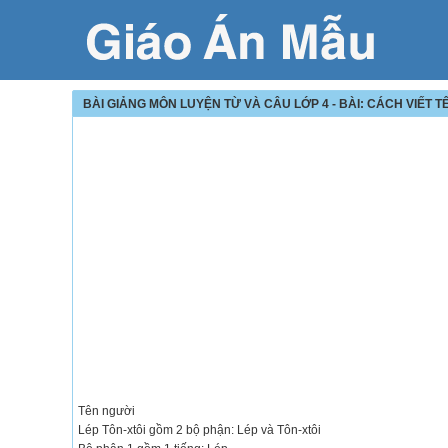
BÀI GIẢNG MÔN LUYỆN TỪ VÀ CÂU LỚP 4 - BÀI: CÁCH VIẾT T
Tên người
Lép Tôn-xtôi gồm 2 bộ phận: Lép và Tôn-xtôi