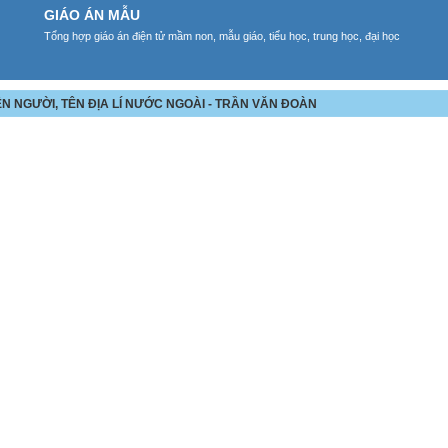
GIÁO ÁN MẪU
Tổng hợp giáo án điện tử mầm non, mẫu giáo, tiểu học, trung học, đại học
ÊN NGƯỜI, TÊN ĐỊA LÍ NƯỚC NGOÀI - TRẦN VĂN ĐOÀN