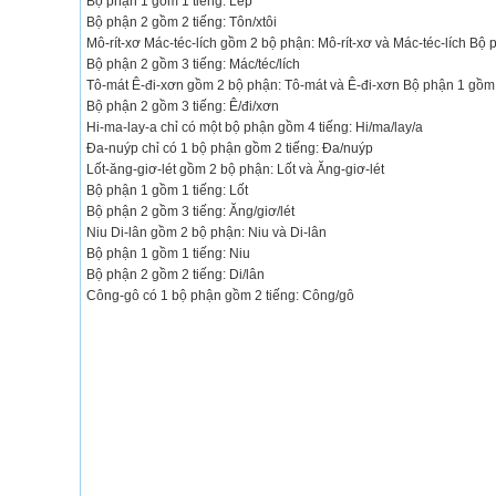
Bộ phận 1 gồm 1 tiếng: Lép
Bộ phận 2 gồm 2 tiếng: Tôn/xtôi
Mô-rít-xơ Mác-téc-lích gồm 2 bộ phận: Mô-rít-xơ và Mác-téc-lích Bộ p
Bộ phận 2 gồm 3 tiếng: Mác/téc/lích
Tô-mát Ê-đi-xơn gồm 2 bộ phận: Tô-mát và Ê-đi-xơn Bộ phận 1 gồm 
Bộ phận 2 gồm 3 tiếng: Ê/đi/xơn
Hi-ma-lay-a chỉ có một bộ phận gồm 4 tiếng: Hi/ma/lay/a
Đa-nuýp chỉ có 1 bộ phận gồm 2 tiếng: Đa/nuýp
Lốt-ăng-giơ-lét gồm 2 bộ phận: Lốt và Ăng-giơ-lét
Bộ phận 1 gồm 1 tiếng: Lốt
Bộ phận 2 gồm 3 tiếng: Ăng/giơ/lét
Niu Di-lân gồm 2 bộ phận: Niu và Di-lân
Bộ phận 1 gồm 1 tiếng: Niu
Bộ phận 2 gồm 2 tiếng: Di/lân
Công-gô có 1 bộ phận gồm 2 tiếng: Công/gô