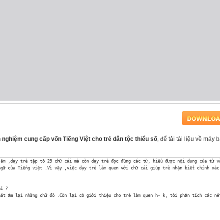
 nghiệm cung cấp vốn Tiếng Việt cho trẻ dân tộc thiểu số
, để tải tài liệu về máy 
âm ,dạy trẻ tập tô 29 chữ cái mà còn dạy trẻ đọc đúng các từ, hiểu được nội dung của từ v
gữ của Tiếng việt .Vì vậy ,việc dạy trẻ làm quen với chữ cái giúp trẻ nhận biết chính xác
i ? 

át âm lại những chữ đó .Còn lại cô giới thiệu cho trẻ làm quen h- k, tôi phân tích các né
 ảnh trực quan, tổ chức hoạt động học thông qua các trò chơi .Mỗi khi được nhìn thấy đồ dù