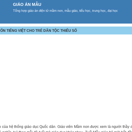
GIÁO ÁN MẪU
Tổng hợp giáo án điện tử mầm non, mẫu giáo, tiểu học, trung học, đại học
ỐN TIẾNG VIỆT CHO TRẺ DÂN TỘC THIỂU SỐ
n của hệ thống giáo dục Quốc dân. Giáo viên Mầm non được xem là người thầy đ