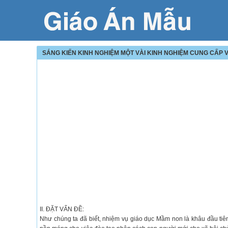
SÁNG KIẾN KINH NGHIỆM MỘT VÀI KINH NGHIỆM CUNG CẤP V
II. ĐẶT VẤN ĐỀ:
Như chúng ta đã biết, nhiệm vụ giáo dục Mầm non là khâu đầu tiê