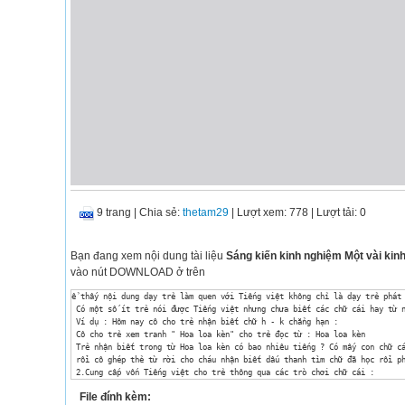
9 trang
|
Chia sẻ:
thetam29
| Lượt xem: 778
| Lượt tải: 0
Bạn đang xem nội dung tài liệu
Sáng kiến kinh nghiệm Một vài kinh
vào nút DOWNLOAD ở trên
ể thấy nội dung dạy trẻ làm quen với Tiếng việt không chỉ là dạy trẻ phát 
 Có một số ít trẻ nói được Tiếng việt nhưng chưa biết các chữ cái hay từ n
 Ví dụ : Hôm nay cô cho trẻ nhận biết chữ h - k chẳng hạn :

 Cô cho trẻ xem tranh " Hoa loa kèn" cho trẻ đọc từ : Hoa loa kèn 

 Trẻ nhận biết trong từ Hoa loa kèn có bao nhiêu tiếng ? Có mấy con chữ cá
 rồi cô ghép thẻ từ rời cho cháu nhận biết dấu thanh tìm chữ đã học rồi ph
 2.Cung cấp vốn Tiếng việt cho trẻ thông qua các trò chơi chữ cái :

	Sau khi giúp trẻ làm quen và nắm được 29 chữ cái trong Tiếng việt tôi tiến hành cho trẻ tham gia các trò chơi với chữ cái, cho trẻ tập tô chữ cái giúp trẻ dần dần nắm được toàn bộ hệ thống chữ cái qui định trong chương trình, đồng thời chính xác hoá cách phát âm. Do đặc điểm của lứa tuổi nên việc giáo dục trẻ mẫu giáo được tiến hành theo phương châm học bằng chơi, chơi mà học.Từ đó tôi luôn nghĩ cần phải phát huy hết tác dụng của các trò chơi để dạy trẻ .

File đính kèm:
 Điều đáng chú ý là trẻ Mẫu giáo Làng yều rất ham thích được học qua hình