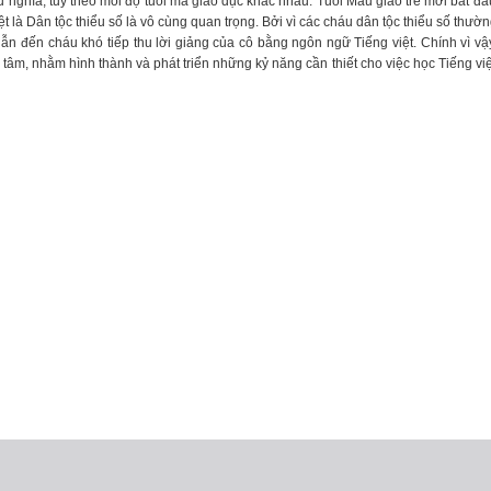
nghĩa, tuỳ theo mỗi độ tuổi mà giáo dục khác nhau. Tuổi Mẫu giáo trẻ mới bắt đầ
iệt là Dân tộc thiểu số là vô cùng quan trọng. Bởi vì các cháu dân tộc thiểu số thư
 dẫn đến cháu khó tiếp thu lời giảng của cô bằng ngôn ngữ Tiếng việt. Chính vì vậ
 tâm, nhằm hình thành và phát triển những kỷ năng cần thiết cho việc học Tiếng việ