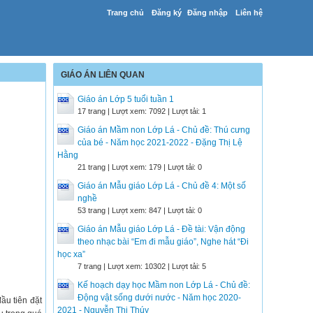
Trang chủ
Đăng ký
Đăng nhập
Liên hệ
GIÁO ÁN LIÊN QUAN
Giáo án Lớp 5 tuổi tuần 1
17 trang | Lượt xem: 7092 | Lượt tải: 1
Giáo án Mầm non Lớp Lá - Chủ đề: Thú cưng
của bé - Năm học 2021-2022 - Đặng Thị Lệ
Hằng
21 trang | Lượt xem: 179 | Lượt tải: 0
Giáo án Mẫu giáo Lớp Lá - Chủ đề 4: Một số
nghề
53 trang | Lượt xem: 847 | Lượt tải: 0
Giáo án Mẫu giáo Lớp Lá - Đề tài: Vận động
theo nhạc bài “Em đi mẫu giáo”, Nghe hát “Đi
học xa”
7 trang | Lượt xem: 10302 | Lượt tải: 5
Kế hoạch dạy học Mầm non Lớp Lá - Chủ đề:
Động vật sống dưới nước - Năm học 2020-
ầu tiên đặt
2021 - Nguyễn Thị Thúy