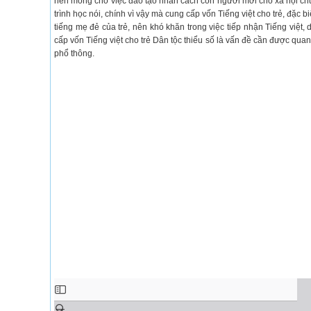
nền móng cho việc đào tạo nhân cách con người mới cho xã hội chủ 
trình học nói, chính vì vậy mà cung cấp vốn Tiếng việt cho trẻ, đặc b
tiếng mẹ đẻ của trẻ, nên khó khăn trong việc tiếp nhận Tiếng việt,
cấp vốn Tiếng việt cho trẻ Dân tộc thiểu số là vấn đề cần được quan
phổ thông.