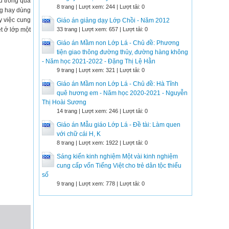
u trong quá
8 trang | Lượt xem: 244 | Lượt tải: 0
ờng hay dùng
y việc cung
Giáo án giảng dạy Lớp Chồi - Năm 2012
t ở lớp một
33 trang | Lượt xem: 657 | Lượt tải: 0
Giáo án Mầm non Lớp Lá - Chủ đề: Phương
tiện giao thông đường thủy, đường hàng không
- Năm học 2021-2022 - Đặng Thị Lệ Hằn
9 trang | Lượt xem: 321 | Lượt tải: 0
Giáo án Mầm non Lớp Lá - Chủ đề: Hà Tĩnh
quê hương em - Năm học 2020-2021 - Nguyễn
Thị Hoài Sương
14 trang | Lượt xem: 246 | Lượt tải: 0
Giáo án Mẫu giáo Lớp Lá - Đề tài: Làm quen
với chữ cái H, K
8 trang | Lượt xem: 1922 | Lượt tải: 0
Sáng kiến kinh nghiệm Một vài kinh nghiệm
cung cấp vốn Tiếng Việt cho trẻ dân tộc thiểu
số
9 trang | Lượt xem: 778 | Lượt tải: 0