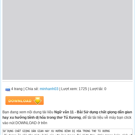
4 trang
|
Chia sẻ:
minhanh03
| Lượt xem: 1725
| Lượt tải: 0
Bạn đang xem nội dung tài liệu
Ngữ văn 11 - Bài Sử dụng chất giọng dân gian
hay xu hướng bình dị hóa trong thơ Tú Xương
, để tải tài liệu về máy bạn click
vào nút DOWNLOAD ở trên
SỬ DỤNG CHẤT GIỌNG DÂN GIAN HAY XU HƯỚNG BÌNH DỊ HÓA TRONG THƠ TÚ XƯƠNG
