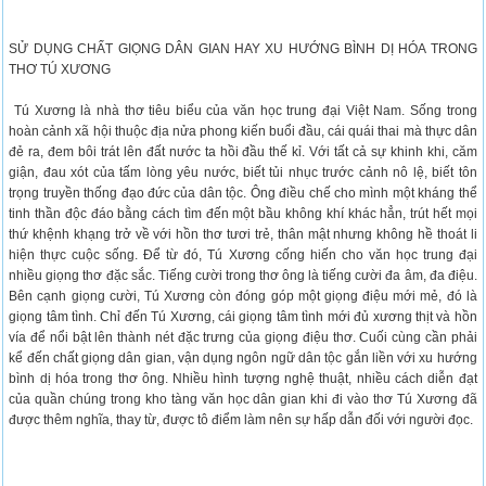
SỬ DỤNG CHẤT GIỌNG DÂN GIAN HAY XU HƯỚNG BÌNH DỊ HÓA TRONG
THƠ TÚ XƯƠNG
Tú Xương là nhà thơ tiêu biểu của văn học trung đại Việt Nam. Sống trong
hoàn cảnh xã hội thuộc địa nửa phong kiến buổi đầu, cái quái thai mà thực dân
đẻ ra, đem bôi trát lên đất nước ta hồi đầu thế kỉ. Với tất cả sự khinh khi, căm
giận, đau xót của tấm lòng yêu nước, biết tủi nhục trước cảnh nô lệ, biết tôn
trọng truyền thống đạo đức của dân tộc. Ông điều chế cho mình một kháng thể
tinh thần độc đáo bằng cách tìm đến một bầu không khí khác hẳn, trút hết mọi
thứ khệnh khạng trở về với hồn thơ tươi trẻ, thân mật nhưng không hề thoát li
hiện thực cuộc sống. Để từ đó, Tú Xương cống hiến cho văn học trung đại
nhiều giọng thơ đặc sắc. Tiếng cười trong thơ ông là tiếng cười đa âm, đa điệu.
Bên cạnh giọng cười, Tú Xương còn đóng góp một giọng điệu mới mẻ, đó là
giọng tâm tình. Chỉ đến Tú Xương, cái giọng tâm tình mới đủ xương thịt và hồn
vía để nổi bật lên thành nét đặc trưng của giọng điệu thơ. Cuối cùng cần phải
kể đến chất giọng dân gian, vận dụng ngôn ngữ dân tộc gắn liền với xu hướng
bình dị hóa trong thơ ông. Nhiều hình tượng nghệ thuật, nhiều cách diễn đạt
của quần chúng trong kho tàng văn học dân gian khi đi vào thơ Tú Xương đã
được thêm nghĩa, thay từ, được tô điểm làm nên sự hấp dẫn đối với người đọc.