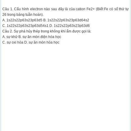
Câu 1. Cấu hình electron nào sau đây là của cation Fe2+ (Biết Fe có số thứ tự
26 trong bảng tuần hoàn).
A. 1s22s22p63s23p63d5 B. 1s22s22p63s23p63d64s2
C. 1s22s22p63s23p63d54s1 D. 1s22s22p63s23p63d6
Câu 2. Sự phá hủy thép trong không khí ẩm được gọi là:
A. sự khử B. sự ăn mòn điện hóa học
C. sự oxi hóa D. sự ăn mòn hóa học