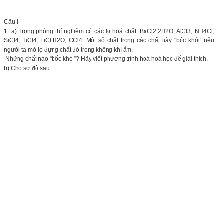
Câu I
1. a) Trong phòng thí nghiệm có các lọ hoá chất: BaCl2.2H2O, AlCl3, NH4Cl,
SiCl4, TiCl4, LiCl.H2O, CCl4. Một số chất trong các chất này "bốc khói" nếu
người ta mở lọ đựng chất đó trong không khí ẩm.
Những chất nào “bốc khói”? Hãy viết phương trình hoá hoá học để giải thích.
b) Cho sơ đồ sau: