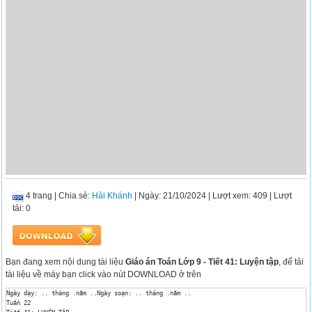
4 trang
|
Chia sẻ:
Hải Khánh
| Ngày: 21/10/2024
| Lượt xem: 409
| Lượt
tải: 0
Bạn đang xem nội dung tài liệu
Giáo án Toán Lớp 9 - Tiết 41: Luyện tập
, để tải
tài liệu về máy bạn click vào nút DOWNLOAD ở trên
Ngày dạy: .. tháng .năm ..Ngày soạn: .. tháng .năm ..

Tuần 22
