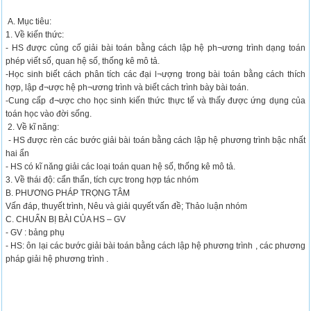
A. Mục tiêu:
1. Về kiến thức:
- HS được củng cố giải bài toán bằng cách lập hệ ph¬ương trình dạng toán
phép viết số, quan hệ số, thống kê mô tả.
-Học sinh biết cách phân tích các đại l¬ượng trong bài toán bằng cách thích
hợp, lập đ¬ược hệ ph¬ương trình và biết cách trình bày bài toán.
-Cung cấp đ¬ược cho học sinh kiến thức thực tế và thấy được ứng dụng của
toán học vào đời sống.
2. Về kĩ năng:
- HS được rèn các bước giải bài toán bằng cách lập hệ phương trình bậc nhất
hai ẩn
- HS có kĩ năng giải các loại toán quan hệ số, thống kê mô tả.
3. Về thái độ: cẩn thẩn, tích cực trong hợp tác nhóm
B. PHƯƠNG PHÁP TRỌNG TÂM
Vấn đáp, thuyết trình, Nêu và giải quyết vấn đề; Thảo luận nhóm
C. CHUẨN BỊ BÀI CỦA HS – GV
- GV : bảng phụ
- HS: ôn lại các bước giải bài toán bằng cách lập hệ phương trình , các phương
pháp giải hệ phương trình .