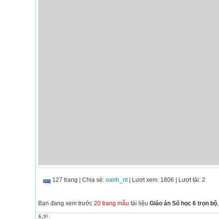
127 trang
|
Chia sẻ:
oanh_nt
| Lượt xem: 1806
| Lượt tải: 2
Bạn đang xem trước
20 trang mẫu
tài liệu
Giáo án Số học 6 trọn bộ
6;9).
