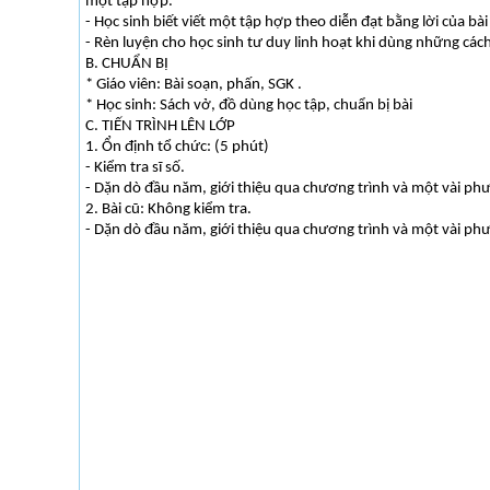
một tập hợp.
- Học sinh biết viết một tập hợp theo diễn đạt bằng lời của bài
- Rèn luyện cho học sinh tư duy linh hoạt khi dùng những các
B. CHUẨN BỊ
* Giáo viên: Bài soạn, phấn, SGK .
* Học sinh: Sách vở, đồ dùng học tập, chuẩn bị bài
C. TIẾN TRÌNH LÊN LỚP
1. Ổn định tổ chức: (5 phút)
- Kiểm tra sĩ số.
- Dặn dò đầu năm, giới thiệu qua chương trình và một vài p
2. Bài cũ: Không kiểm tra.
- Dặn dò đầu năm, giới thiệu qua chương trình và một vài p