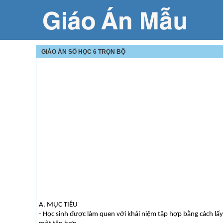
GIÁO ÁN SỐ HỌC 6 TRỌN BỘ
A. MỤC TIÊU
- Học sinh được làm quen với khái niệm tập hợp bằng cách lấ