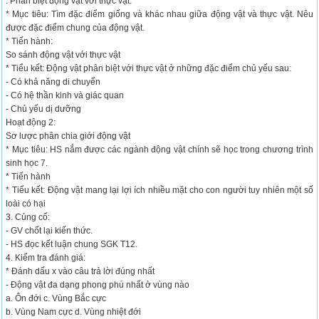
. Phân biệt động vật với thực vật.
* Mục tiêu: Tìm đặc điểm giống và khác nhau giữa động vật và thực vật. Nêu
được đặc điểm chung của động vật.
* Tiến hành:
So sánh động vật với thực vật
* Tiểu kết: Động vật phân biệt với thực vật ở những đặc điểm chủ yếu sau:
- Có khả năng di chuyển
- Có hệ thần kinh và giác quan
- Chủ yếu dị dưỡng
Hoạt động 2:
Sơ lược phân chia giới động vật
* Mục tiêu: HS nắm được các ngành động vật chính sẽ học trong chương trình
sinh học 7.
* Tiến hành
* Tiểu kết: Động vật mang lại lợi ích nhiều mặt cho con người tuy nhiên một số
loài có hại
3. Củng cố:
- GV chốt lại kiến thức.
- HS đọc kết luận chung SGK T12.
4. Kiểm tra đánh giá:
* Đánh dấu x vào câu trả lời đúng nhất
- Động vật đa dạng phong phú nhất ở vùng nào
a. Ôn đới c. Vùng Bắc cực
b. Vùng Nam cực d. Vùng nhiệt đới