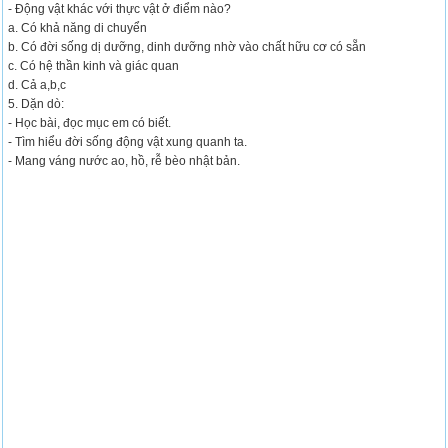
- Động vật khác với thực vật ở điểm nào?
a. Có khả năng di chuyển
b. Có đời sống dị dưỡng, dinh dưỡng nhờ vào chất hữu cơ có sẵn
c. Có hệ thần kinh và giác quan
d. Cả a,b,c
5. Dặn dò:
- Học bài, đọc mục em có biết.
- Tìm hiểu đời sống động vật xung quanh ta.
- Mang váng nước ao, hồ, rễ bèo nhật bản.