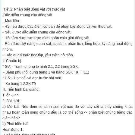
Tiết 2: Phân biệt động vật với thực vật
Đặc điểm chung của động vật
I. Mục tiêu:
- HS nêu được đặc điểm cơ bản để phân biệt động vật với thực vật.
- Nêu được đặc điểm chung của động vật.
- HS nắm được sơ lược cách phân chia giới động vật.
- Rèn được kỹ năng quan sát, so sánh, phân tích, tổng hợp, kỹ năng hoạt động
nhóm.
- Giáo dục ý thức học tập, yêu thích bộ môn.
II. Chuẩn bị:
* GV: - Tranh phóng to hình 2.1, 2.2 trong SGK.
- Bảng phụ (nội dung bảng 1 và bảng SGK T9 + T11)
* HS: - Học bài và đọc trước bài mới.
- Kẻ bảng 1 SGK T9
III. Tiến trình bài giảng:
1. ổn định:
2. Bài mới:
a) Mở bài: Nếu đem so sánh con vật nào đó với cây cối ta thấy chúng khác
nhau hoàn toàn song chúng đều là cơ thể sống -> phân biệt chúng bằng đặc
điểm nào?
b) Phát triển bài
Hoạt động 1: