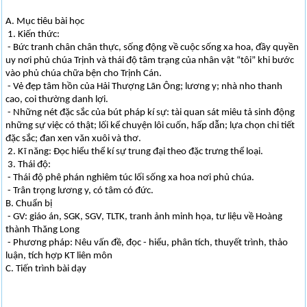
A. Mục tiêu bài học
1. Kiến thức:
- Bức tranh chân chân thực, sống động về cuộc sống xa hoa, đầy quyền
uy nơi phủ chúa Trịnh và thái độ tâm trạng của nhân vật “tôi” khi bước
vào phủ chúa chữa bện cho Trịnh Cán.
- Vẻ đẹp tâm hồn của Hải Thượng Lãn Ông; lương y; nhà nho thanh
cao, coi thường danh lợi.
- Những nét đặc sắc của bút pháp kí sự: tài quan sát miêu tả sinh động
những sự việc có thật; lối kể chuyện lôi cuốn, hấp dẫn; lựa chọn chi tiết
đặc sắc; đan xen văn xuôi và thơ.
2. Kĩ năng: Đọc hiểu thể kí sự trung đại theo đặc trưng thể loại.
3. Thái độ:
- Thái độ phê phán nghiêm túc lối sống xa hoa nơi phủ chúa.
- Trân trọng lương y, có tâm có đức.
B. Chuẩn bị
- GV: giáo án, SGK, SGV, TLTK, tranh ảnh minh họa, tư liệu về Hoàng
thành Thăng Long
- Phương pháp: Nêu vấn đề, đọc - hiểu, phân tích, thuyết trình, thảo
luận, tích hợp KT liên môn
C. Tiến trình bài dạy