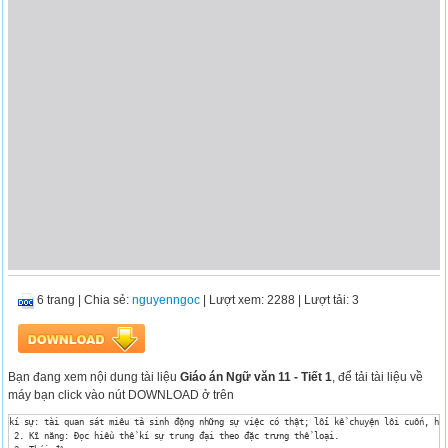
6 trang
|
Chia sẻ:
nguyenngoc
| Lượt xem: 2288
| Lượt tải: 3
Bạn đang xem nội dung tài liệu
Giáo án Ngữ văn 11 - Tiết 1
, để tải tài liệu về
máy bạn click vào nút DOWNLOAD ở trên
kí sự: tài quan sát miêu tả sinh động những sự việc có thật; lối kể chuyện lôi cuốn, hấp
 2. Kĩ năng: Đọc hiểu thể kí sự trung đại theo đặc trưng thể loại.
