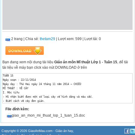
2 trang
|
Chia sẻ:
thetam29
| Lượt xem: 599
| Lượt tải: 0
Bạn đang xem nội dung tài liệu
Giáo án môn Mĩ thuật Lớp 1 - Tuần 15
, để tải
tài liệu về máy bạn click vào nút DOWNLOAD ở trên
TUẦN 15

Ngày soạn : 22/11/2014

Ngày dạy : Thứ Hai ngày 24 tháng 11 năm 2014 – CHIỀU

MĨ THUẬT : VẼ CÂY

I. Môc tiªu

- HS nhận biết được một số loại cây về hình dáng và màu sắc.

- Biết cách vẽ cây đơn giản.

- Vẽ được hình cây và vẽ màu theo ý thích.

File đính kèm:
 ( Đối với HSNK: Vẽ được cây có hình dáng, màu sắc khác nhau ).

*Nội dung điều chỉnh: Tập vẽ bức tranh đơn giản có cây, có nhà

giao_an_mon_mi_thuat_lop_1_tuan_15.doc
II. ChuÈn bÞ:

Giáo viên: - Tranh, ảnh về các loại cây.

 - Bài vẽ cây của HS lớp trước.

Học sinh: - Vở tập vẽ 1 , bút chì, màu vẽ.

Copyright © 2026 GiaoAnMau.com -
Giáo án hay
,
III. C¸c ho¹t ®éng d¹y-häc:
