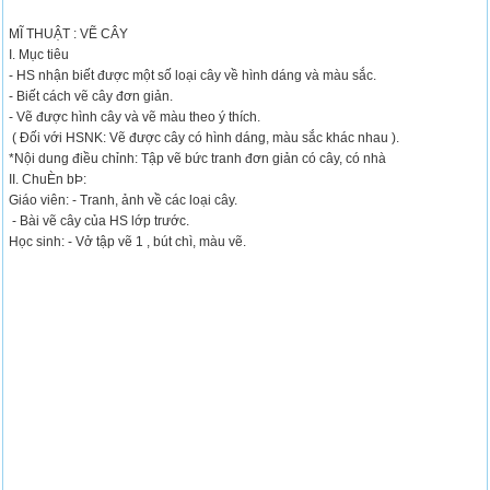
MĨ THUẬT : VẼ CÂY
I. Mục tiêu
- HS nhận biết được một số loại cây về hình dáng và màu sắc.
- Biết cách vẽ cây đơn giản.
- Vẽ được hình cây và vẽ màu theo ý thích.
( Đối với HSNK: Vẽ được cây có hình dáng, màu sắc khác nhau ).
*Nội dung điều chỉnh: Tập vẽ bức tranh đơn giản có cây, có nhà
II. ChuÈn bÞ:
Giáo viên: - Tranh, ảnh về các loại cây.
- Bài vẽ cây của HS lớp trước.
Học sinh: - Vở tập vẽ 1 , bút chì, màu vẽ.