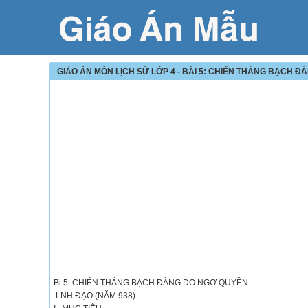
GIÁO ÁN MÔN LỊCH SỬ LỚP 4 - BÀI 5: CHIẾN THẮNG BẠCH 
Bi 5: CHIẾN THẮNG BẠCH ĐẰNG DO NGƠ QUYỀN
LNH ĐẠO (NĂM 938)