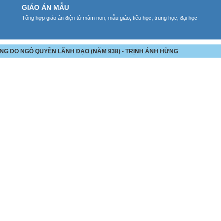
GIÁO ÁN MẪU
Tổng hợp giáo án điện tử mầm non, mẫu giáo, tiểu học, trung học, đại học
ĐẰNG DO NGÔ QUYỀN LÃNH ĐẠO (NĂM 938) - TRỊNH ÁNH HỪNG