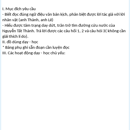
I. Mục đích yêu cầu
- Biết đọc đúng ngữ điệu văn bản kịch, phân biệt được lời tác giả với lời
nhân vật (anh Thành, anh Lê)
- Hiểu được tâm trạng day dứt, trăn trở tìm đường cứu nước của
Nguyễn Tất Thành. Trả lời được các câu hổi 1, 2 và câu hỏi 3( không cần
giải thích lí do).
II. đồ dùng dạy - học
* Bảng phụ ghi sẵn đoạn cần luyện đọc
III. Các hoạt động dạy - học chủ yếu: