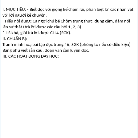
I. MỤC TIÊU: - Biết đọc với giọng kể chậm rãi, phân biệt lời các nhân vật
với lời người kể chuyện.
- Hiểu nội dung: Ca ngợi chú bé Chôm trung thực, dũng cảm, dám nói
lên sự thật (trả lời được các câu hỏi 1, 2, 3).
* HS khá, giỏi trả lời được CH 4 (SGK).
II. CHUẨN BỊ:
Tranh minh hoạ bài tập đọc trang 46, SGK (phóng to nếu có điều kiện)
Bảng phụ viết sẵn câu, đoạn văn cần luyện đọc.
III. CÁC HOẠT ĐỘNG DẠY HỌC: