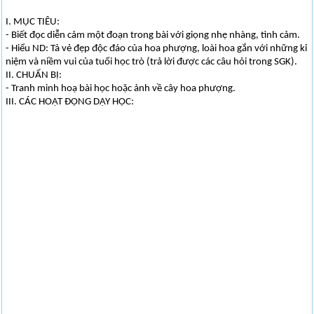
I. MỤC TIÊU:
- Biết đọc diễn cảm một đoạn trong bài với giọng nhẹ nhàng, tình cảm.
- Hiểu ND: Tả vẻ đẹp độc đáo của hoa phượng, loài hoa gắn với những kỉ
niệm và niềm vui của tuổi học trò (trả lời được các câu hỏi trong SGK).
II. CHUẨN BỊ:
- Tranh minh hoạ bài học hoặc ảnh về cây hoa phượng.
III. CÁC HOẠT ĐỘNG DẠY HỌC: