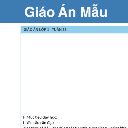
GIÁO ÁN LỚP 1 - TUẦN 33
I- Mục tiêu dạy học:
1. Yêu cầu cần đạt: