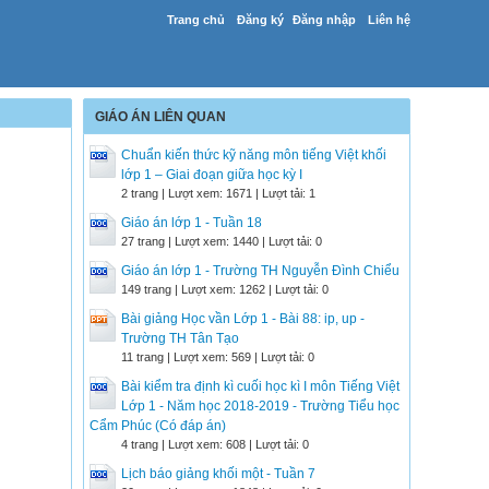
Trang chủ
Đăng ký
Đăng nhập
Liên hệ
GIÁO ÁN LIÊN QUAN
Chuẩn kiến thức kỹ năng môn tiếng Việt khối
lớp 1 – Giai đoạn giữa học kỳ I
2 trang | Lượt xem: 1671 | Lượt tải: 1
Giáo án lớp 1 - Tuần 18
27 trang | Lượt xem: 1440 | Lượt tải: 0
Giáo án lớp 1 - Trường TH Nguyễn Đình Chiểu
149 trang | Lượt xem: 1262 | Lượt tải: 0
Bài giảng Học vần Lớp 1 - Bài 88: ip, up -
Trường TH Tân Tạo
11 trang | Lượt xem: 569 | Lượt tải: 0
Bài kiểm tra định kì cuối học kì I môn Tiếng Việt
Lớp 1 - Năm học 2018-2019 - Trường Tiểu học
Cẩm Phúc (Có đáp án)
4 trang | Lượt xem: 608 | Lượt tải: 0
Lịch báo giảng khối một - Tuần 7