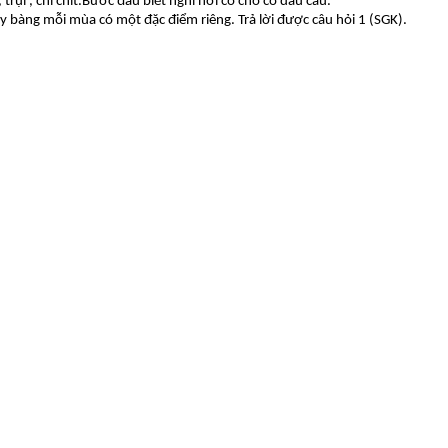
trụi , chi chít.Bước đầu biết nghỉ hơi có chỗ có dấu câu.
ây bàng mỗi mùa có một đặc điểm riêng. Trả lời được câu hỏi 1 (SGK).