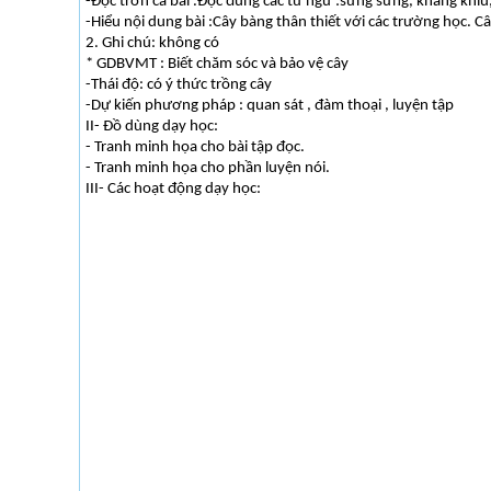
-Đọc trơn cả bài .Đọc đúng các từ ngữ :sừng sững, khẳng khiu, 
-Hiểu nội dung bài :Cây bàng thân thiết với các trường học. C
2. Ghi chú: không có
* GDBVMT : Biết chăm sóc và bảo vệ cây
-Thái độ: có ý thức trồng cây
-Dự kiến phương pháp : quan sát , đàm thoại , luyện tập
II- Đồ dùng dạy học:
- Tranh minh họa cho bài tập đọc.
- Tranh minh họa cho phần luyện nói.
III- Các hoạt động dạy học: