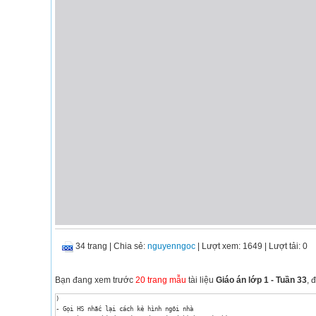
34 trang
|
Chia sẻ:
nguyenngoc
| Lượt xem: 1649
| Lượt tải: 0
Bạn đang xem trước
20 trang mẫu
tài liệu
Giáo án lớp 1 - Tuần 33
, 
)

- Gọi HS nhắc lại cách kẻ hình ngôi nhà
