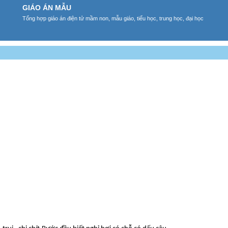
GIÁO ÁN MẪU
Tổng hợp giáo án điện tử mầm non, mẫu giáo, tiểu học, trung học, đại học