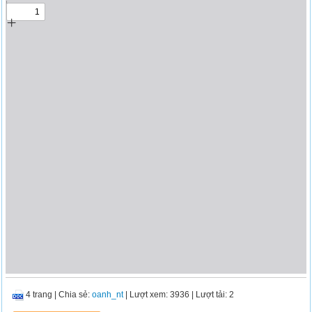
4 trang
|
Chia sẻ:
oanh_nt
| Lượt xem: 3936
| Lượt tải: 2