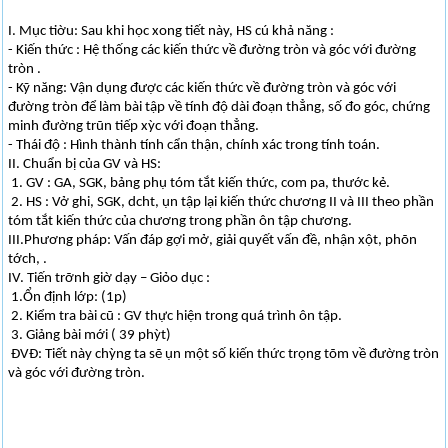
I. Mục tiờu: Sau khi học xong tiết này, HS cú khả năng :
- Kiến thức : Hệ thống các kiến thức về đường tròn và góc với đường
tròn .
- Kỹ năng: Vận dụng được các kiến thức về đường tròn và góc với
đường tròn để làm bài tập về tính độ dài đoạn thẳng, số đo góc, chứng
minh đường trũn tiếp xỳc với đoạn thẳng.
- Thái độ : Hình thành tính cẩn thận, chính xác trong tính toán.
II. Chuẩn bị của GV và HS:
1. GV : GA, SGK, bảng phụ tóm tắt kiến thức, com pa, thước kẻ.
2. HS : Vở ghi, SGK, dcht, ụn tập lại kiến thức chương II và III theo phần
tóm tắt kiến thức của chương trong phần ôn tập chương.
III.Phương pháp: Vấn đáp gợi mở, giải quyết vấn đề, nhận xột, phõn
tớch, .
IV. Tiến trỡnh giờ dạy – Giỏo dục :
1.Ổn định lớp: (1p)
2. Kiểm tra bài cũ : GV thực hiện trong quá trình ôn tập.
3. Giảng bài mới ( 39 phỳt)
ĐVĐ: Tiết này chỳng ta sẽ ụn một số kiến thức trọng tõm về đường tròn
và góc với đường tròn.