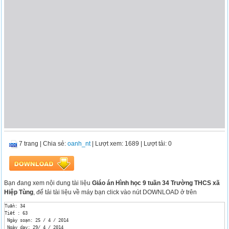
7 trang
|
Chia sẻ:
oanh_nt
| Lượt xem: 1689
| Lượt tải: 0
Bạn đang xem nội dung tài liệu
Giáo án Hình học 9 tuần 34 Trường THCS xã
Hiệp Tùng
, để tải tài liệu về máy bạn click vào nút DOWNLOAD ở trên
Tuần: 34

Tiết : 63

 Ngày soạn: 25 / 4 / 2014

 Ngày dạy: 29/ 4 / 2014
