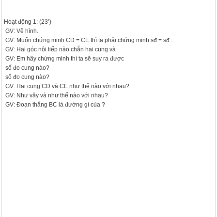
Hoạt động 1: (23’)
GV: Vẽ hình.
GV: Muốn chứng minh CD = CE thì ta phải chứng minh sđ = sđ .
GV: Hai góc nội tiếp nào chắn hai cung và .
GV: Em hãy chứng minh thì ta sẽ suy ra được
số đo cung nào?
số đo cung nào?
GV: Hai cung CD và CE như thế nào với nhau?
GV: Như vậy và như thế nào với nhau?
GV: Đoạn thẳng BC là đường gì của ?