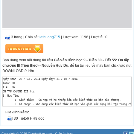
3 trang
|
Chia sẻ:
lethuong715
| Lượt xem: 1196
| Lượt tải: 0
Bạn đang xem nội dung tài liệu
Giáo án Hình học 9 - Tuần 30 - Tiết 55: Ôn tập
chương III (Tiếp theo) - Nguyễn Huy Du
, để tải tài liệu về máy bạn click vào nút
DOWNLOAD ở trên
Ngày soạn: 28 / 03 / 2014 Ngày dạy: 31 / 03 / 2014

Tuần: 30

Tiết: 56

ÔN TẬP CHƯƠNG III (tt)

I. Mục Tiêu:

	1. Kiến thức: - Ôn tập và hệ thống hóa các kiến thức cơ bản của chương.

	2. Kĩ năng: - Vận dụng các kiến thức đã học vào giải các dạng bài tập trong chương.

	3. Thái độ: - Học tập nghiêm túc, tích cực.

File đính kèm:
II. Chuẩn Bị:

- GV: SGK, thước thẳng, compa, êke.

T30 Tiet56 HH9.doc
- HS: SGK, thước thẳng, compa, êke.

III. Phương Pháp Dạy Học:

- Vấn đáp, luyện tập thực hành, thảo luận nhóm

IV. Tiến Trình Bài Dạy:

Copyright © 2026 GiaoAnMau.com -
Giáo án hay
,