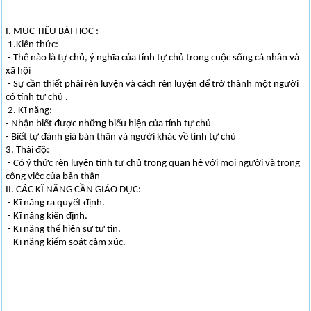
I. MỤC TIÊU BÀI HỌC :
1.Kiến thức:
- Thế nào là tự chủ, ý nghĩa của tính tự chủ trong cuộc sống cá nhân và
xã hội
- Sự cần thiết phải rèn luyện và cách rèn luyện để trở thành một người
có tính tự chủ .
2. Kĩ năng:
- Nhận biết được những biểu hiện của tính tự chủ
- Biết tự đánh giá bản thân và người khác về tính tự chủ
3. Thái độ:
- Có ý thức rèn luyện tính tự chủ trong quan hệ với mọi người và trong
công việc của bản thân
II. CÁC KĨ NĂNG CẦN GIÁO DỤC:
- Kĩ năng ra quyết định.
- Kĩ năng kiên định.
- Kĩ năng thể hiện sự tự tin.
- Kĩ năng kiểm soát cảm xúc.