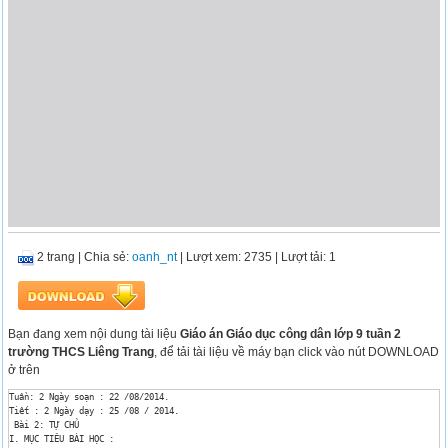
2 trang
|
Chia sẻ:
oanh_nt
| Lượt xem: 2735
| Lượt tải: 1
Bạn đang xem nội dung tài liệu
Giáo án Giáo dục công dân lớp 9 tuần 2
trường THCS Liêng Trang
, để tải tài liệu về máy bạn click vào nút DOWNLOAD
ở trên
Tuần: 2 Ngày soạn : 22 /08/2014.

Tiết : 2 Ngày dạy : 25 /08 / 2014.

 Bài 2: TỰ CHỦ

I. MỤC TIÊU BÀI HỌC :
