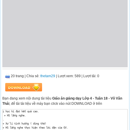
20 trang
|
Chia sẻ:
thetam29
| Lượt xem: 589
| Lượt tải: 0
Bạn đang xem nội dung tài liệu
Giáo án giảng dạy Lớp 4 - Tuần 18 - Võ Văn
Thái
, để tải tài liệu về máy bạn click vào nút DOWNLOAD ở trên
i học kì đạt kết quả cao.

 + HS lắng nghe.

.

+ Xử lí tình huống ( dùng thẻ)

+ HS lắng nghe thực hiện theo lời dặn của GV.
