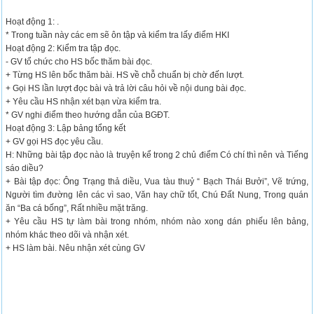
Hoạt động 1: .
* Trong tuần này các em sẽ ôn tập và kiểm tra lấy điểm HKI
Hoạt động 2: Kiểm tra tập đọc.
- GV tổ chức cho HS bốc thăm bài đọc.
+ Từng HS lên bốc thăm bài. HS về chỗ chuẩn bị chờ đến lượt.
+ Gọi HS lần lượt đọc bài và trả lời câu hỏi về nội dung bài đọc.
+ Yêu cầu HS nhận xét bạn vừa kiểm tra.
* GV nghi điểm theo hướng dẫn của BGĐT.
Hoạt động 3: Lập bảng tổng kết
+ GV gọi HS đọc yêu cầu.
H: Những bài tập đọc nào là truyện kể trong 2 chủ điểm Có chí thì nên và Tiếng
sáo diều?
+ Bài tập đọc: Ông Trạng thả diều, Vua tàu thuỷ “ Bạch Thái Bưởi”, Vẽ trứng,
Người tìm đường lên các vì sao, Văn hay chữ tốt, Chú Đất Nung, Trong quán
ăn “Ba cá bống”, Rất nhiều mặt trăng.
+ Yêu cầu HS tự làm bài trong nhóm, nhóm nào xong dán phiếu lên bảng,
nhóm khác theo dõi và nhận xét.
+ HS làm bài. Nêu nhận xét cùng GV