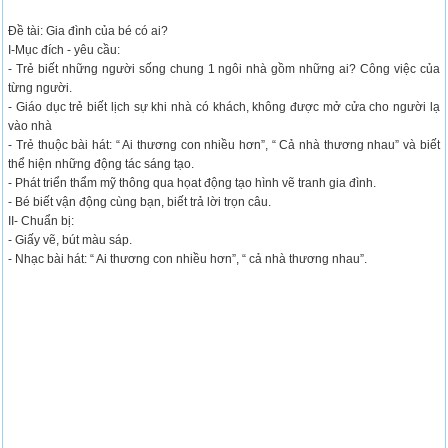
Đề tài: Gia đình của bé có ai?
I-Mục đích - yêu cầu:
- Trẻ biết những người sống chung 1 ngôi nhà gồm những ai? Công việc của
từng người.
- Giáo dục trẻ biết lịch sự khi nhà có khách, không được mở cửa cho người lạ
vào nhà
- Trẻ thuộc bài hát: “ Ai thương con nhiều hơn”, “ Cả nhà thương nhau” và biết
thể hiện những động tác sáng tạo.
- Phát triển thẩm mỹ thông qua họat động tạo hình vẽ tranh gia đình.
- Bé biết vận động cùng bạn, biết trả lời trọn câu.
II- Chuẩn bị:
- Giấy vẽ, bút màu sáp.
- Nhạc bài hát: “ Ai thương con nhiều hơn”, “ cả nhà thương nhau”.