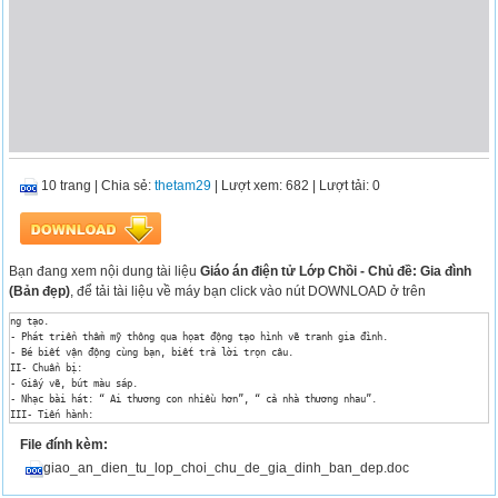
10 trang
|
Chia sẻ:
thetam29
| Lượt xem: 682
| Lượt tải: 0
Bạn đang xem nội dung tài liệu
Giáo án điện tử Lớp Chồi - Chủ đề: Gia đình
(Bản đẹp)
, để tải tài liệu về máy bạn click vào nút DOWNLOAD ở trên
ng tạo.

- Phát triển thẩm mỹ thông qua họat động tạo hình vẽ tranh gia đình.

- Bé biết vận động cùng bạn, biết trả lời trọn câu.

II- Chuẩn bị:

- Giấy vẽ, bút màu sáp.

- Nhạc bài hát: “ Ai thương con nhiều hơn”, “ cả nhà thương nhau”. 

III- Tiến hành:

 Hoạt động 1:

File đính kèm:
- Cô cùng trò chuyện với trẻ về gia đình của bé :

+ Có ai?

giao_an_dien_tu_lop_choi_chu_de_gia_dinh_ban_dep.doc
+ Công việc của từng người?

- Giáo dục trẻ không được mở của cho người lạ vào nhà, không làm phiền khi ba mẹ đang ti