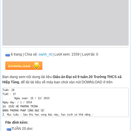
6 trang
|
Chia sẻ:
oanh_nt
| Lượt xem: 1559
| Lượt tải: 0
Bạn đang xem nội dung tài liệu
Giáo án Đại số 9 tuần 20 Trường THCS xã
Hiệp Tùng
, để tải tài liệu về máy bạn click vào nút DOWNLOAD ở trên
Tuần: 20

Tiết : 37

	Ngày soạn: 25 / 12/ 2013

Ngày dạy: / 1 / 2014

§4. GIẢI HỆ PHƯƠNG TRÌNH

BẰNG PHƯƠNG PHÁP CỘNG ĐẠI SỐ.

I. Mục tiêu : Sau khi học xong bài này, học sinh có khả năng :	

- Kiến thức : Nêu được cách giải hệ phương trình bậc nhất hai ẩn bằng phương pháp cộng đ
File đính kèm:
- Kỹ năng : Thực hiện được việc giải hệ phương trình bậc nhất hai ẩn bằng phương pháp cộ
- Thái độ : Hình thành tính cẩn thận, chính xác, suy luận lôgic .

TUẦN 20.doc
II. Chuẩn bị của GV và HS :
