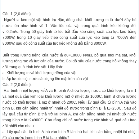
Câu 1 (2,0 điểm).
Người ta kéo một vật hình trụ đặc, đồng chất khối lượng m từ dưới đáy hồ
nước lên như hình vẽ 1. Vận tốc của vật trong quá trình kéo không đổi
v=0,2m/s. Trong 50 giây tính từ lúc bắt đầu kéo công suất của lực kéo bằng
7000W, trong 10 giây tiếp theo công suất của lực kéo tăng từ 7000W đến
8000W, sau đó công suất của lực kéo không đổi bằng 8000W.
Biết trọng lượng riêng của nước là d0=10000 N/m3, bỏ qua mọi ma sát, khối
lượng ròng rọc và lực cản của nước. Coi độ sâu của nước trong hồ không thay
đổi trong quá trình kéo vật. Hãy tính:
a. Khối lượng m và khối lượng riêng của vật.
b. Áp lực do cột nước tác dụng lên mặt trên của vật.
Câu 2 (2,0 điểm).
Hai bình nhiệt lượng kế A và B, bình A chứa lượng nước có khối lượng là m1
và một quả cầu kim loại khối lượng m3 ở nhiệt độ 1000C, bình B chứa lượng
nước có khối lượng là m2 ở nhiệt độ 200C. Nếu lấy quả cầu từ bình A thả vào
bình B, khi cân bằng nhiệt thì nhiệt độ nước trong bình B là t1=250C. Sau đó
lấy quả cầu từ bình B thả trở lại bình A, khi cân bằng nhiệt thì nhiệt độ nước
trong bình A là t2=900C. Cho rằng chỉ có nước trong các bình và quả cầu trao
đổi nhiệt cho nhau.
a. Lấy quả cầu từ bình A thả vào bình B lần thứ hai, khi cân bằng nhiệt thì nhiệt
độ của nước trong bình B là bao nhiêu?