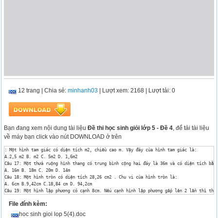
12 trang
|
Chia sẻ:
minhanh03
| Lượt xem: 2168
| Lượt tải: 0
Bạn đang xem nội dung tài liệu
Đề thi học sinh giỏi lớp 5 - Đề 4
, để tải tài liệu
về máy bạn click vào nút DOWNLOAD ở trên
: Một hình tam giác có diện tích m2, chiều cao m. Vậy đáy của hình tam giác là:

A.2,5 m2 B. m2 C. 5m2 D. 1,6m2 

Câu 17: Một thửa ruộng hình thang có trung bình cộng hai đáy là 36m và có diện tích bằng
A. 16m B. 18m C. 20m D. 14m

Câu 18: Một hình tròn có diện tích 28,26 cm2 . Chu vi của hình tròn là:

A. 6cm B.9,42cm C.18,84 cm D. 94,2cm

Câu 19: Một hình lập phương có cạnh 8cm. Nếu cạnh hình lập phương gấp lên 2 lần thì thể 
A. 2 lần B. 4 lần C. 6 lần D. 8 lần

File đính kèm:
Câu 20: Khi tăng cả chiều dài và chiều rộng của một hình chữ nhật thêm 3cm thì diện tích
A. 28cm B. 34cm C. 33cm D. 29cm

hoc sinh gioi lop 5(4).doc
Câu 21: Một người bán một tấm vải được 650 000đồng, tính ra lãi 9% so với giá bán. Hỏi t