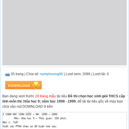
35 trang
|
Chia sẻ:
namphuong90
| Lượt xem: 2086
| Lượt tải: 0
Bạn đang xem trước
20 trang mẫu
tài liệu
Đề thi chọn học sinh giỏi THCS cấp
tỉnh môn thi: Hóa học 9; năm học 1998 - 1999
, để tải tài liệu gốc về máy bạn
click vào nút DOWNLOAD ở trên
I CHỌN HỌC SINH GIỎI – NH: 1999 – 2000

	Môn: Hóa học 9 – Thời gian: 150 phút.

Bài 1: (5đ)

Viết các PTHH theo sơ đồ biến hóa sau:
