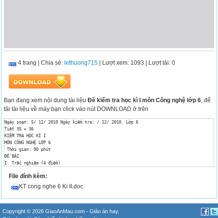
4 trang
|
Chia sẻ:
lethuong715
| Lượt xem: 1093
| Lượt tải: 0
Bạn đang xem nội dung tài liệu
Đề kiểm tra học kì I môn Công nghệ lớp 6
, để
tải tài liệu về máy bạn click vào nút DOWNLOAD ở trên
Ngày soạn: 5/ 12/ 2010 Ngày kiểm tra: / 12/ 2010. Lớp 6

Tiết 35 + 36 

KIỂM TRA HỌC KÌ I 

MÔN CÔNG NGHỆ LỚP 6

 Thời gian: 90 phút

ĐỀ BÀI

I. Trắc nghiệm (4 điểm)

Câu 1: Hãy khoanh tròn vào chữ cái đứng trước câu trả lời mà em cho là đúng.

File đính kèm:
a. Cần chọn vải có mầu sắc hoa văn để may áo cho người gầy mặc tạo cảm giác béo ra:

	A. Màu sáng, hoa to, kẻ sọc dọc.

KT cong nghe 6 Ki II.doc
	B. Mầu sẫm, hoa nhỏ, kẻ sọc ngang.

	C. Màu sáng, hoa to, kẻ sọc.

	D. Mầu sẫm, hoa to kẻ sọc.

b. Nên chọn vải may áo quần phù hợp với lứa tuổi mẫu giáo:

Copyright © 2026 GiaoAnMau.com -
Giáo án hay
,
	A. Vải sợi bông, mầu sẫm, hoa nhỏ.
