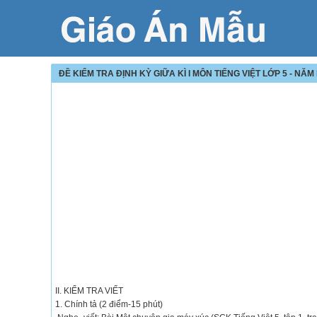
ĐỀ KIỂM TRA ĐỊNH KỲ GIỮA KÌ I MÔN TIẾNG VIỆT LỚP 5 - NĂ
II. KIỂM TRA VIẾT
1. Chính tả (2 điểm-15 phút)