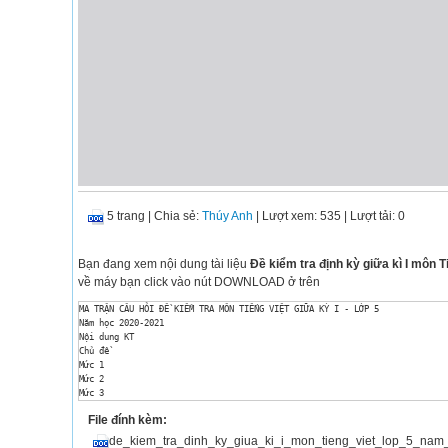
5 trang
|
Chia sẻ:
Thúy Anh
| Lượt xem: 535
| Lượt tải: 0
Bạn đang xem nội dung tài liệu
Đề kiểm tra định kỳ giữa kì I môn 
về máy bạn click vào nút DOWNLOAD ở trên
MA TRẬN CÂU HỎI ĐỀ KIỂM TRA MÔN TIẾNG VIỆT GIỮA KỲ I - LỚP 5

Năm học 2020-2021

Nội dung KT

Chủ đề

Mức 1

Mức 2

Mức 3

Mức 4

File đính kèm:
Tổng

Ghi chú

de_kiem_tra_dinh_ky_giua_ki_i_mon_tieng_viet_lop_5_nam