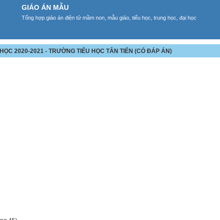
GIÁO ÁN MẪU
Tổng hợp giáo án điện tử mầm non, mẫu giáo, tiểu học, trung học, đại học
M HỌC 2020-2021 - TRƯỜNG TIỂU HỌC TÂN TIẾN (CÓ ĐÁP ÁN)