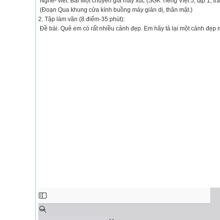
Nghe- viết: Bài Một chuyên gia máy xúc (SGK Tiếng Việt 5, tập 1, tra
(Đoạn Qua khung cửa kính buồng máy giản dị, thân mật.)
2. Tập làm văn (8 điểm-35 phút):
Đề bài. Quê em có rất nhiều cảnh đẹp. Em hãy tả lại một cảnh đẹp