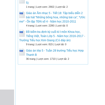
5)
1 trang | Lượt xem: 2902 | Lượt tải: 2
Giáo án Âm nhạc 5 - Tiết 18: Tập biểu diễn 2
bài hát "Những bông hoa, những bài ca", "Ước
mơ" - Ôn tập TĐN số 4 - Năm học 2010-2011
4 trang | Lượt xem: 2280 | Lượt tải: 0
Đề kiểm tra định kỳ cuối kì I môn Khoa học,
Tiếng Việt, Toán Lớp 5 - Năm học 2016-2017 -
Trường Tiểu học Kim Giang (Có đáp án)
9 trang | Lượt xem: 815 | Lượt tải: 0
Giáo án lớp 5 - Tuần 28 trường Tiểu học Hợp
Thanh B
36 trang | Lượt xem: 1710 | Lượt tải: 2