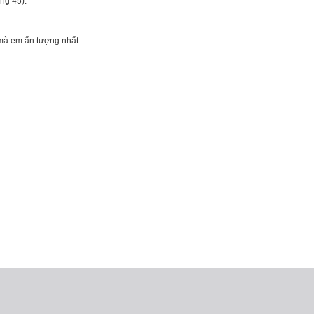
ng 45).
 mà em ấn tượng nhất.