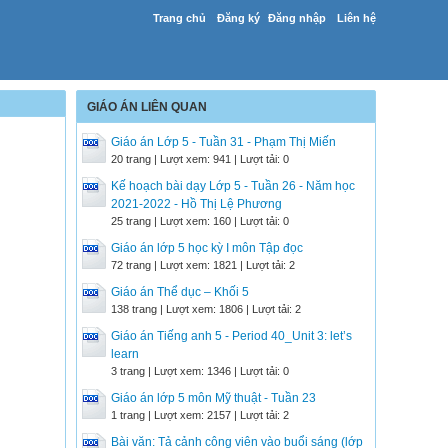
Trang chủ
Đăng ký
Đăng nhập
Liên hệ
GIÁO ÁN LIÊN QUAN
Giáo án Lớp 5 - Tuần 31 - Phạm Thị Miến
20 trang | Lượt xem: 941 | Lượt tải: 0
Kế hoạch bài dạy Lớp 5 - Tuần 26 - Năm học
2021-2022 - Hồ Thị Lệ Phương
25 trang | Lượt xem: 160 | Lượt tải: 0
Giáo án lớp 5 học kỳ I môn Tập đọc
72 trang | Lượt xem: 1821 | Lượt tải: 2
Giáo án Thể dục – Khối 5
138 trang | Lượt xem: 1806 | Lượt tải: 2
Giáo án Tiếng anh 5 - Period 40_Unit 3: let’s
learn
3 trang | Lượt xem: 1346 | Lượt tải: 0
Giáo án lớp 5 môn Mỹ thuật - Tuần 23
1 trang | Lượt xem: 2157 | Lượt tải: 2
Bài văn: Tả cảnh công viên vào buổi sáng (lớp