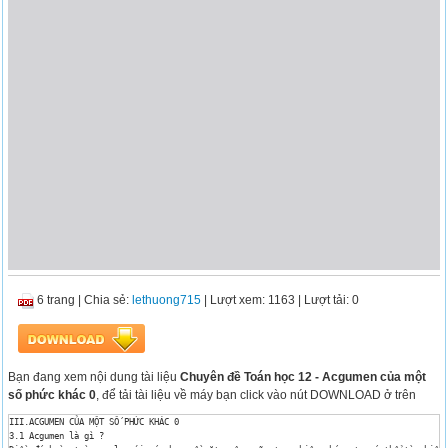
6 trang
|
Chia sẻ:
lethuong715
| Lượt xem: 1163
| Lượt tải: 0
Bạn đang xem nội dung tài liệu
Chuyên đề Toán học 12 - Acgumen của một
số phức khác 0
, để tải tài liệu về máy bạn click vào nút DOWNLOAD ở trên
III.ACGUMEN CỦA MỘT SỐ PHỨC KHÁC 0 

3.1 Acgumen là gì ? 
