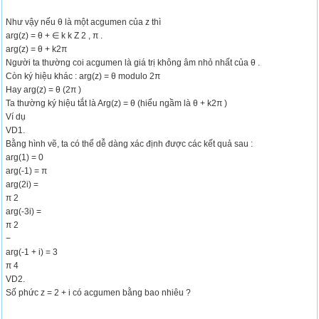
Như vậy nếu θ là một acgumen của z thì
arg(z) = θ +
∈
k k Z 2 , π .
arg(z) = θ + k2π
Người ta thường coi acgumen là giá trị không âm nhỏ nhất của θ .
Còn ký hiệu khác : arg(z) = θ modulo 2π
Hay arg(z) = θ (2π )
Ta thường ký hiệu tắt là Arg(z) = θ (hiểu ngầm là θ + k2π )
Ví dụ
VD1.
Bằng hình vẽ, ta có thể dễ dàng xác định được các kết quả sau :
arg(1) = 0
arg(-1) = π
arg(2i) =
π 2
arg(-3i) =
π 2
−
arg(-1 + i) = 3
π 4
VD2.
Số phức z = 2 + i có acgumen bằng bao nhiêu ?