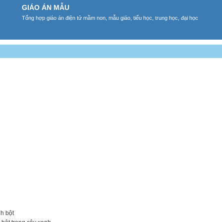
GIÁO ÁN MẪU
Tổng hợp giáo án điện tử mầm non, mẫu giáo, tiểu học, trung học, đại học
h bột