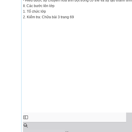
- Hiểu được sự chuyển hoá tinh bột trong cơ thể và sự tạo thành tinh
II. Các bước lên lớp
1. Tổ chức lớp
2. Kiểm tra: Chữa bài 3 trang 69