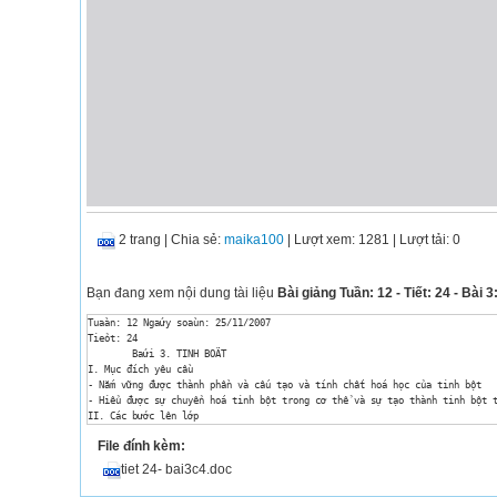
2 trang
|
Chia sẻ:
maika100
| Lượt xem: 1281
| Lượt tải: 0
Bạn đang xem nội dung tài liệu
Bài giảng Tuần: 12 - Tiết: 24 - Bài 3
Tuaàn: 12 Ngaứy soaùn: 25/11/2007

Tieỏt: 24 	

	Baứi 3. TINH BOÄT	

I. Mục đích yêu cầu

- Nắm vững được thành phần và cấu tạo và tính chất hoá học của tinh bột

- Hiểu được sự chuyển hoá tinh bột trong cơ thể và sự tạo thành tinh bột t
II. Các bước lên lớp 

1. Tổ chức lớp 

File đính kèm:
2. Kiểm tra: Chữa bài 3 trang 69 

 3. Giảng bài mới 

tiet 24- bai3c4.doc
Noọi dung giaỷng daùy

Hoaùt ủoọng thaày vaứ troứ
