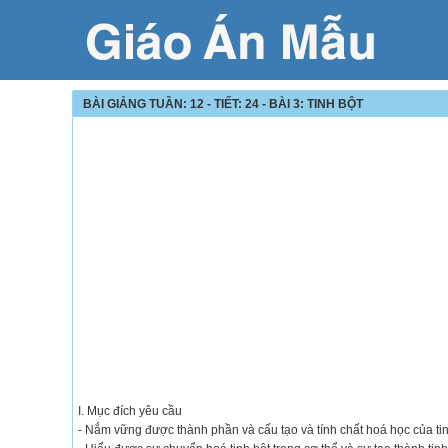
BÀI GIẢNG TUẦN: 12 - TIẾT: 24 - BÀI 3: TINH BỘT
I. Mục đích yêu cầu
- Nắm vững được thành phần và cấu tạo và tính chất hoá học của tin