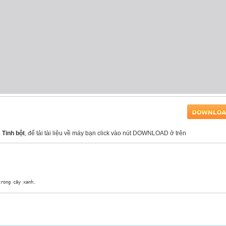
: Tinh bột
, để tải tài liệu về máy bạn click vào nút DOWNLOAD ở trên
rong cây xanh. 
