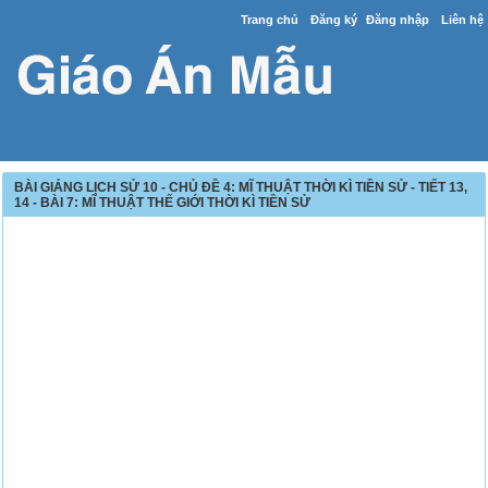
Trang chủ
Đăng ký
Đăng nhập
Liên hệ
BÀI GIẢNG LỊCH SỬ 10 - CHỦ ĐỀ 4: MĨ THUẬT THỜI KÌ TIỀN SỬ - TIẾT 13,
14 - BÀI 7: MĨ THUẬT THẾ GIỚI THỜI KÌ TIỀN SỬ