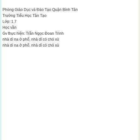
Phòng Giáo Dục và Đào Tạo Quận Bình Tân
Trường Tiểu Học Tân Tạo
Lớp: 1.7
Học vần
Gv thực hiện: Trần Ngọc Đoan Trinh
nhà dì na ở phố, nhà dì có chó xù
nhà dì na ở phố, nhà dì có chó xù