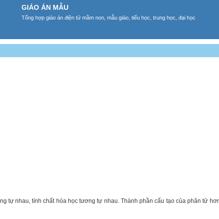
GIÁO ÁN MẪU
Tổng hợp giáo án điện tử mầm non, mẫu giáo, tiểu học, trung học, đại học
ng tự nhau, tính chất hóa học tương tự nhau. Thành phần cấu tạo của phân tử h