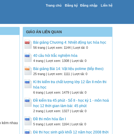
Trang chủ
Đăng ký
Đăng nhập
Liên hệ
GIÁO ÁN LIÊN QUAN
Bài giảng Chương 4: Nhiệt động lực hóa học
56 trang | Lượt xem: 1144 | Lượt tải: 0
40 câu hỏi trắc nghiệm hóa
4 trang | Lượt xem: 1308 | Lượt tải: 0
Bài giảng Bài 14: Vật liệu polime (tiếp theo)
25 trang | Lượt xem: 1111 | Lượt tải: 0
Kì thi kiểm tra chất lượng lớp 12 lần II môn thi
hóa học
6 trang | Lượt xem: 1479 | Lượt tải: 0
Đề kiểm tra 45 phút - Số II - học kỳ 1 - môn hoá
học 12 thời gian làm bài: 45 phút
2 trang | Lượt xem: 1327 | Lượt tải: 0
Đề thi môn hóa lần I
ơn kém nhau
5 trang | Lượt xem: 1164 | Lượt tải: 0
Đè thi học sinh giỏi khối 12 năm học 2008 thời