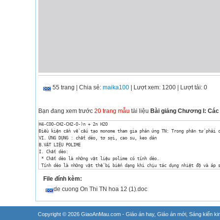
55 trang
|
Chia sẻ:
maika100
| Lượt xem: 1200
| Lượt tải: 0
Bạn đang xem trước
20 trang mẫu
tài liệu
Bài giảng Chương I: Các 
H4-COO-CH2-CH2-O-)n + 2n H2O

Điều kiện cần về cấu tạo monome tham gia phản ứng TN: Trong phân tử phải c
VI. ỨNG DỤNG : chất dẻo, tơ sợi, cao su, keo dán

B.VẬT LIỆU POLIME

I. Chất dẻo:

 * Chất dẻo là những vật liệu polime có tính dẻo.

 Tính dẻo là những vật thể bị biến dạng khi chịu tác dụng nhiệt độ và áp s
 Vật liệu compozit là vật liệu hỗn hợp gồm ít nhất hai thành phần phân tán
File đính kèm:
1- Chấât nền (Polime): Nhựa nhiệt dẻo hay nhựa nhiệt rắn.

2- Chất độn: Sợi hoặc bột

de cuong On Thi TN hoa 12 (1).doc
3- Chất phụ gia

* Một số hợp chất polime dùng làm chất dẻo:

 1- Polietilen (PE)

 nCH2 = CH2 ® (-CH2 - CH2 -)n 

Copyright © 2026 GiaoAnMau.com -
Giáo án hay
,
Giáo án mới
,
Sáng kiến ki