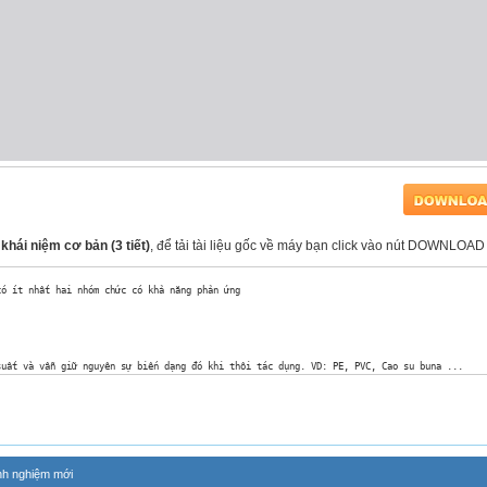
khái niệm cơ bản (3 tiết)
, để tải tài liệu gốc về máy bạn click vào nút DOWNLOAD 
ó ít nhất hai nhóm chức có khả năng phản ứng

uất và vẫn giữ nguyên sự biến dạng đó khi thôi tác dụng. VD: PE, PVC, Cao su buna ...

 vào nhau mà không tan vào nhau. Thành phần compozit:

nh nghiệm mới