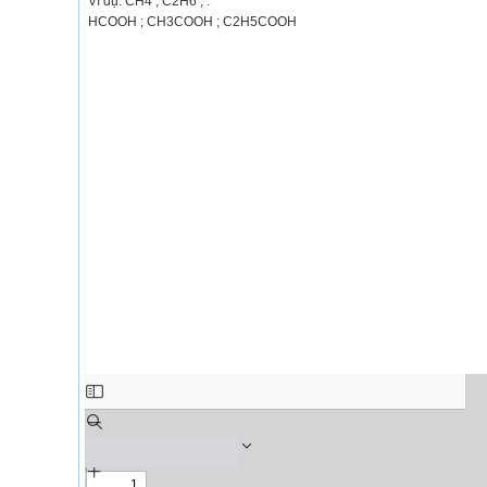
Ví dụ: CH4 ; C2H6 ; .
HCOOH ; CH3COOH ; C2H5COOH