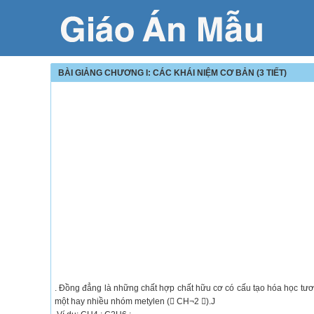
BÀI GIẢNG CHƯƠNG I: CÁC KHÁI NIỆM CƠ BẢN (3 TIẾT)
. Đồng đẳng là những chất hợp chất hữu cơ có cấu tạo hóa học tươ
một hay nhiều nhóm metylen ( CH¬2 ).J