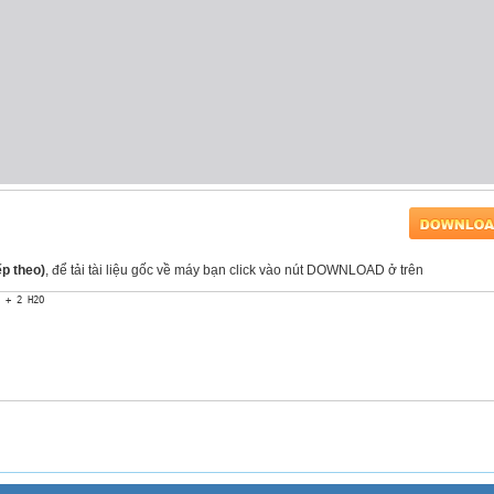
ếp theo)
, để tải tài liệu gốc về máy bạn click vào nút DOWNLOAD ở trên
 + 2 H2O
