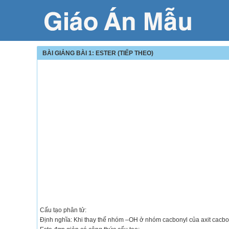
BÀI GIẢNG BÀI 1: ESTER (TIẾP THEO)
Cấu tạo phân tử:
Định nghĩa: Khi thay thế nhóm –OH ở nhóm cacbonyl của axit cacbo