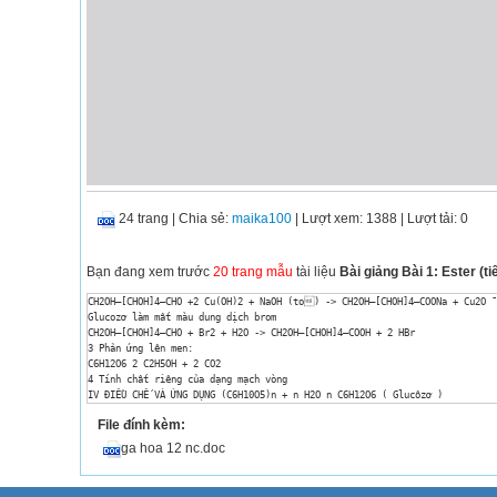
24 trang
|
Chia sẻ:
maika100
| Lượt xem: 1388
| Lượt tải: 0
Bạn đang xem trước
20 trang mẫu
tài liệu
Bài giảng Bài 1: Ester (ti
CH2OH–[CHOH]4–CHO +2 Cu(OH)2 + NaOH (to) -> CH2OH–[CHOH]4–COONa + Cu2O ¯
Glucozơ làm mất màu dung dịch brom

CH2OH–[CHOH]4–CHO + Br2 + H2O -> CH2OH–[CHOH]4–COOH + 2 HBr

3 Phản ứng lên men:

C6H12O6 2 C2H5OH + 2 CO2 ­

4 Tính chất riêng của dạng mạch vòng

IV ĐIỀU CHẾ VÀ ỨNG DỤNG (C6H10O5)n + n H2O n C6H12O6 ( Glucôzơ )

Tinh bột hoặc xenlulozơ

File đính kèm:
V ĐỒNG PHÂN CỦA GLUCÔZƠ LÀ FRÚCTÔZƠ 

C6H12O6 có 5 nhóm –OH và 1 nhóm Xêton 

ga hoa 12 nc.doc
 6 5 4 3 2 1

 HOCH2-CHOH-CHOH-CHOH – C- CH2OH

	 O
