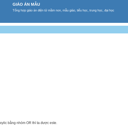
GIÁO ÁN MẪU
Tổng hợp giáo án điện tử mầm non, mẫu giáo, tiểu học, trung học, đại học
xylic bằng nhóm OR thì ta được este.